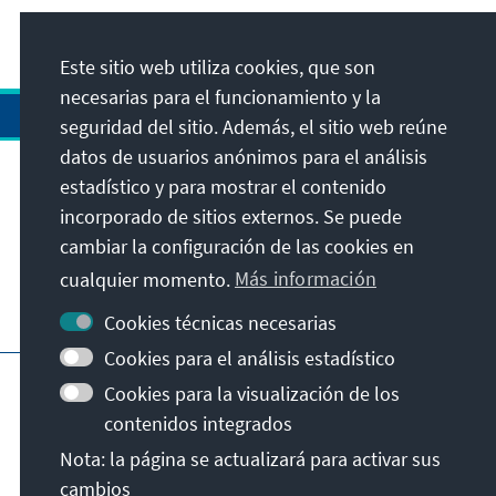
Este sitio web utiliza cookies, que son
necesarias para el funcionamiento y la
seguridad del sitio. Además, el sitio web reúne
datos de usuarios anónimos para el análisis
estadístico y para mostrar el contenido
Dirección
incorporado de sitios externos. Se puede
cambiar la configuración de las cookies en
Contacto
cualquier momento.
Más información
Visita también
Cookies técnicas necesarias
Cookies para el análisis estadístico
Página principal de la KAS
Pie de imprenta
Cookies para la visualización de los
Protección de datos
Condiciones de uso
contenidos integrados
Declaración sobre accesibilidad
Nota: la página se actualizará para activar sus
Notificar barrera
cambios