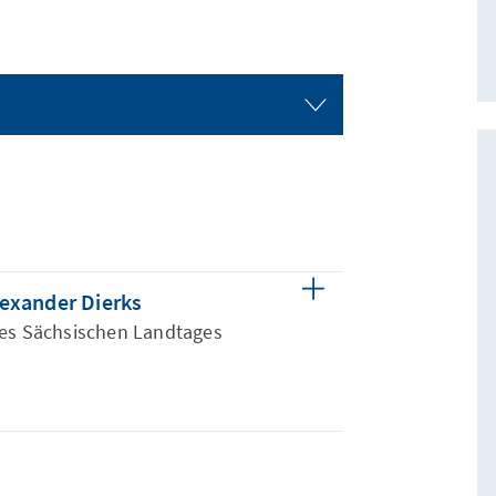
lexander Dierks
des Sächsischen Landtages