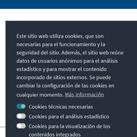
Dirección
Este sitio web utiliza cookies, que son
Konrad-Adenauer-Stiftung e.V.
necesarias para el funcionamiento y la
Foro de Educación Política Sajonia
seguridad del sitio. Además, el sitio web reúne
Königstraße 23
datos de usuarios anónimos para el análisis
01097
Dresde
estadístico y para mostrar el contenido
Alemania
incorporado de sitios externos. Se puede
cambiar la configuración de las cookies en
cualquier momento.
Más información
Cookies técnicas necesarias
Cookies para el análisis estadístico
Cookies para la visualización de los
Página principal de la KAS
Pie de imprenta
contenidos integrados