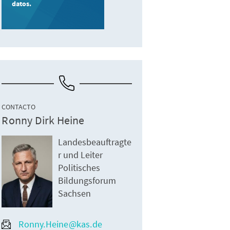
datos.
CONTACTO
Ronny Dirk Heine
Landesbeauftragte
r und Leiter
Politisches
Bildungsforum
Sachsen
Ronny.Heine@kas.de