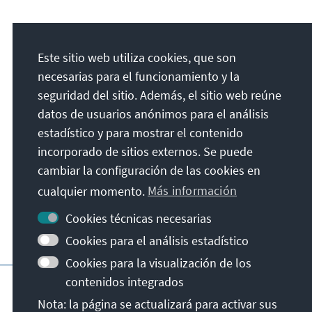
Dirección
Este sitio web utiliza cookies, que son
Konrad-Adenauer-Stiftung e.V.
necesarias para el funcionamiento y la
Foro de Educación Política Sajonia
seguridad del sitio. Además, el sitio web reúne
Königstraße 23
datos de usuarios anónimos para el análisis
01097
Dresde
estadístico y para mostrar el contenido
Alemania
incorporado de sitios externos. Se puede
cambiar la configuración de las cookies en
cualquier momento.
Más información
Cookies técnicas necesarias
Cookies para el análisis estadístico
Cookies para la visualización de los
Página principal de la KAS
Pie de imprenta
contenidos integrados
Términos y condiciones generales
Nota: la página se actualizará para activar sus