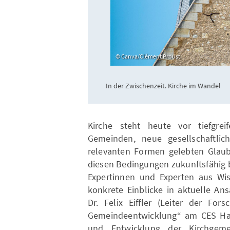
Canva/Clément Proust
In der Zwischenzeit. Kirche im Wandel
Kirche steht heute vor tiefgre
Gemeinden, neue gesellschaftli
relevanten Formen gelebten Glaub
diesen Bedingungen zukunftsfähig 
Expertinnen und Experten aus Wis
konkrete Einblicke in aktuelle An
Dr. Felix Eiffler (Leiter der For
Gemeindeentwicklung“ am CES Hall
und Entwicklung der Kirchgeme