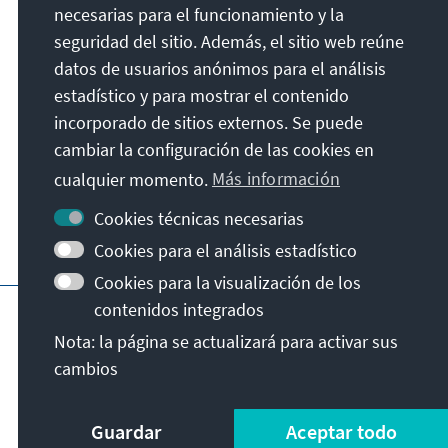
Konrad-Adenauer-Stiftung e.V.
necesarias para el funcionamiento y la
Foro de Educación Política Sajonia
seguridad del sitio. Además, el sitio web reúne
Königstraße 23
datos de usuarios anónimos para el análisis
01097
Dresde
estadístico y para mostrar el contenido
Alemania
incorporado de sitios externos. Se puede
cambiar la configuración de las cookies en
cualquier momento.
Más información
Cookies técnicas necesarias
Cookies para el análisis estadístico
Cookies para la visualización de los
Página principal de la KAS
Pie de imprenta
contenidos integrados
Términos y condiciones generales
Nota: la página se actualizará para activar sus
cambios
Guardar
Aceptar todo