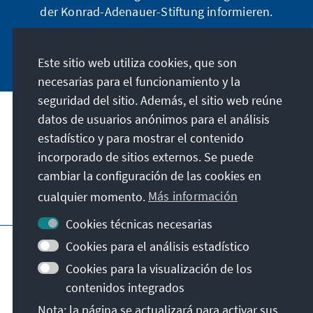
der Konrad-Adenauer-Stiftung informieren.
Jetzt abonnieren
Este sitio web utiliza cookies, que son
necesarias para el funcionamiento y la
seguridad del sitio. Además, el sitio web reúne
datos de usuarios anónimos para el análisis
Dirección
estadístico y para mostrar el contenido
incorporado de sitios externos. Se puede
Contacto
cambiar la configuración de las cookies en
cualquier momento.
Más información
Visita también
Cookies técnicas necesarias
Página principal de la KAS
Pie de imprenta
Cookies para el análisis estadístico
Condiciones de uso
Protección de datos
Cookies para la visualización de los
Declaración sobre accesibilidad
contenidos integrados
Notificar barrera
Nota: la página se actualizará para activar sus
Términos y condiciones generales