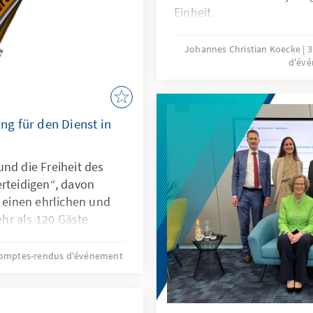
nenz aus Politik und
Einheit.
kommen, nicht nur
erlin (was etwas
Johannes Christian Koecke
3
d'év
g für den Dienst in
nd die Freiheit des
erteidigen“, davon
einen ehrlichen und
hr als 120 Gäste
gemeinsam mit der
em Reservistenverband
omptes-rendus d'événement
engemeinde Hardtberg
n. Im Mittelpunkt: Ein
esung mit Wolf Gregis,