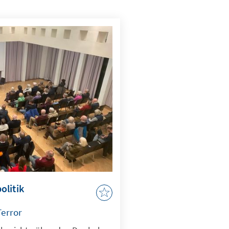
olitik
error