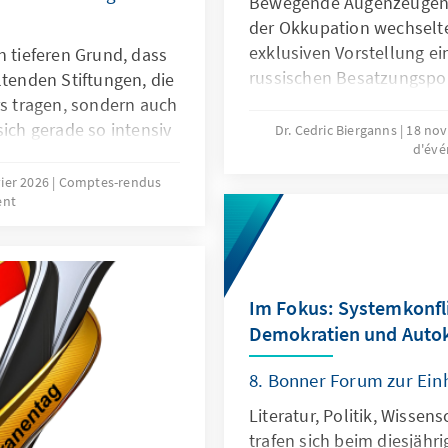
Bewegende Augenzeugenb
der Okkupation wechselte
exklusiven Vorstellung ei
n tieferen Grund, dass
russischen Besatzungspoli
ltenden Stiftungen, die
die Haut ging.
 tragen, sondern auch
sich gerade so intensiv
Dr. Cedric Bierganns
18 no
d'év
“ beschäftigen.
g am heutigen 5.
vier 2026
Comptes-rendus
ent
 seines Lebens ist eine
geboren wurde, war
skanzler. Als er starb,
k Atomwaffen
te das Kaiserreich, die
Im Fokus: Systemkonfl
t und natürlich die
Demokratien und Autok
blik. Der ehemalige
8. Bonner Forum zur Ein
ndestages im World
mit 1.200
Literatur, Politik, Wisse
alen Gedenkfeier sehr
trafen sich beim diesjäh