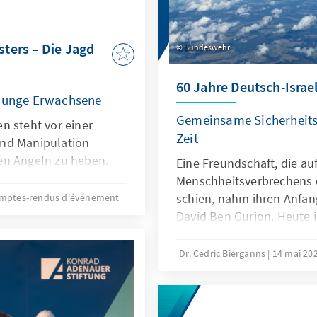
ters – Die Jagd
Bundeswehr
60 Jahre Deutsch-Israe
 Junge Erwachsene
Gemeinsame Sicherheits
n steht vor einer
Zeit
nd Manipulation
en Angeln zu heben.
Eine Freundschaft, die au
Menschheitsverbrechens 
schien, nahm ihren Anfa
mptes-rendus d'événement
David Ben Gurion. Heute i
Sicherheitspartnerschaft 
durch eine vorausschauen
Dr. Cedric Bierganns
14 mai 20
zugutekommende Rüstun
Deutschlands Rolle als na
Unterstützer und immer w