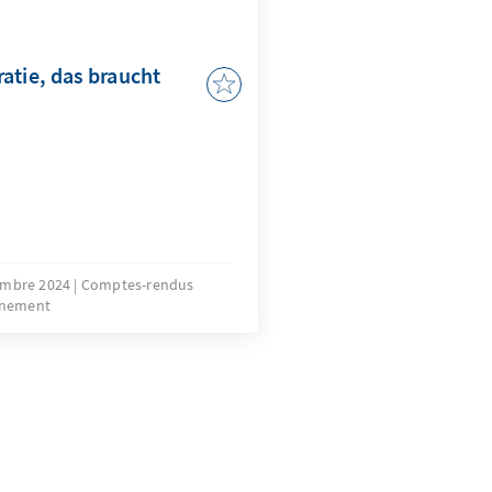
t Dr. Klaus Jürgen Haffner,
der Deutschen Botschaft in
 Dr. Gerhard Conrad vor
atie, das braucht
Gästen fachkundig
embre 2024
Comptes-rendus
énement