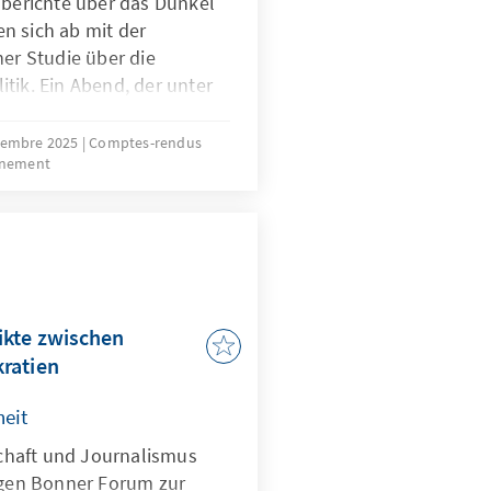
erichte über das Dunkel
n sich ab mit der
ner Studie über die
tik. Ein Abend, der unter
vembre 2025
Comptes-rendus
énement
ikte zwischen
ratien
heit
nschaft und Journalismus
rigen Bonner Forum zur