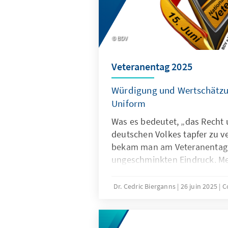
gut gefüllt, es war viel Promi
gesellschaftlichem Leben ge
„tout Bonn“, auch ganz viel B
BDV
heißen will).
Veteranentag 2025
Würdigung und Wertschätzun
Uniform
Was es bedeutet, „das Recht u
deutschen Volkes tapfer zu v
bekam man am Veteranentag 
ungeschminkten Eindruck. Me
hatten sich versammelt, um 
Konrad-Adenauer-Stiftung, d
Dr. Cedric Bierganns
26 juin 2025
C
und der Evangelischen Kirch
die Feierlichkeiten zu begehe
Militärgottesdient und eine L