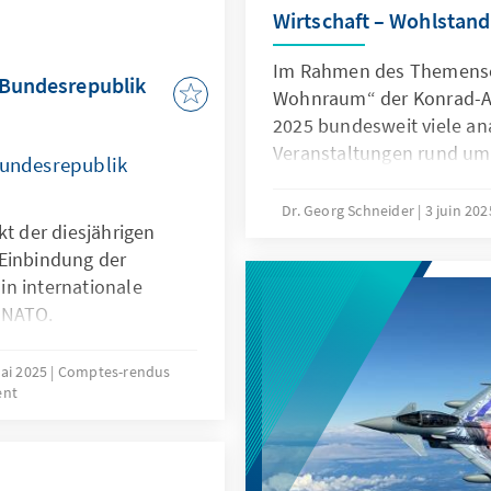
tanveteran.
Wirtschaft – Wohlstan
Im Rahmen des Themensc
r Bundesrepublik
Wohnraum“ der Konrad-Ad
2025 bundesweit viele an
Veranstaltungen rund u
Bundesrepublik
Wohnen statt.
Dr. Georg Schneider
3 juin 20
kt der diesjährigen
 Einbindung der
n internationale
 NATO.
ai 2025
Comptes-rendus
ent