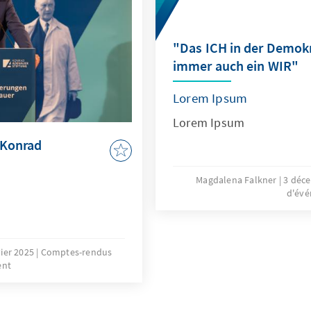
im Hintergrund, wie Obers
Verteidigungsattaché an 
Israel von 2018-2022, und
"Das ICH in der Demokr
mehr als 100 geladenen 
immer auch ein WIR"
darlegten.
Lorem Ipsum
Lorem Ipsum
 Konrad
Magdalena Falkner
3 déc
d'év
vier 2025
Comptes-rendus
ent