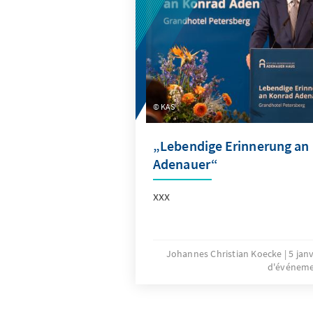
KAS
„Lebendige Erinnerung an
Adenauer“
xxx
Johannes Christian Koecke
5 jan
d'événem