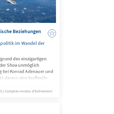
lische Beziehungen
politik im Wandel der
fgrund des einzigartigen
der Shoa unmöglich
ng bei Konrad Adenauer und
st daraus eine kraftvolle
erwachsen. Sie ist geprägt
de, beiden Seiten
25
Comptes-rendus d'événement
gskooperation und
chrichtendienstlicher
ieder diskreter Vermittler