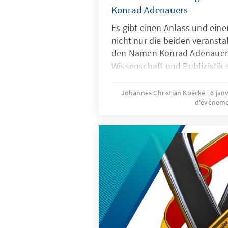
Konrad Adenauers
Es gibt einen Anlass und eine
nicht nur die beiden veransta
den Namen Konrad Adenauers
Wissenschaft und Publizistik 
mit dem „Alten von Rhöndorf
Natürlich, der 150. Geburtsta
Johannes Christian Koecke
6 jan
d'événem
Januar. Allein die Zeitspanne
Besonderheit. Als Adenauer 
Bismarck erst fünf Jahre Reich
waren in der Bundesrepubli
stationiert. Sein Leben umfass
Weimarer Republik, die NS-Zei
von ihm geprägte Bundesrepu
Plenarsaal des Deutschen Bu
Conference Center Bonn war 
Teilnehmenden bei der zentr