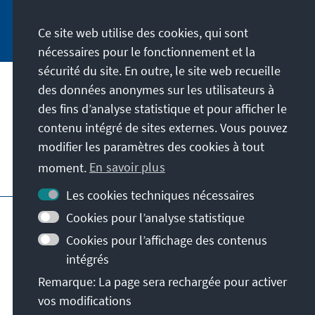
Jetzt abonnieren
Ce site web utilise des cookies, qui sont
nécessaires pour le fonctionnement et la
sécurité du site. En outre, le site web recueille
des données anonymes sur les utilisateurs à
Adresse
des fins d’analyse statistique et pour afficher le
contenu intégré de sites externes. Vous pouvez
Contact
modifier les paramètres des cookies à tout
moment.
En savoir plus
Visitez aussi
Les cookies techniques nécessaires
Page principale de la KAS
Impressum
Cookies pour l’analyse statistique
Protection des données
Cookies pour l’affichage des contenus
Conditions d'utilisation
intégrés
Déclaration d'accessibilité
Remarque: La page sera rechargée pour activer
Signaler un obstacle
Conditions générales
vos modifications
© Konrad-Adenauer-Stiftung e.V. 2026