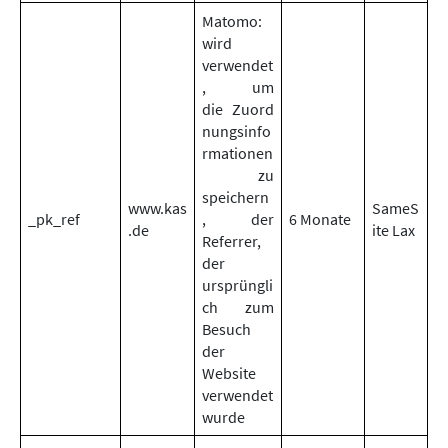
Matomo:
wird
verwendet
, um
die Zuord
nungsinfo
rmationen
zu
speichern
www.kas
SameS
_pk_ref
, der
6 Monate
.de
ite Lax
Referrer,
der
ursprüngli
ch zum
Besuch
der
Website
verwendet
wurde