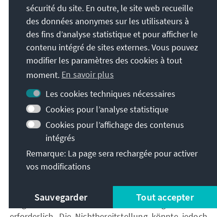
unter
https://matomo.org/privacy-policy/
.
sécurité du site. En outre, le site web recueille
des données anonymes sur les utilisateurs à
des fins d’analyse statistique et pour afficher le
2.3 Cookies für Marketing und sonstige
contenu intégré de sites externes. Vous pouvez
Dienste
modifier les paramètres des cookies à tout
moment.
En savoir plus
Cookies zur Nutzungsanalyse ermöglichen es uns zu
analysieren, wie Sie unsere Webseiten nutzen. Mit
Les cookies techniques nécessaires
Hilfe dieser Cookies können wir die Effektivität
Cookies pour l’analyse statistique
unserer Webseiten testen und Fehler entdecken.
Cookies pour l’affichage des contenus
Zudem liefern diese Cookies Erkenntnisse zur
intégrés
Optimierung unserer Dienste sowie für
Webanalysen.
Remarque: La page sera rechargée pour activer
vos modifications
Sie sind nicht zur Bereitstellung Ihrer
personenbezogenen Daten verpflichtet. Die
Bereitstellung ist weder gesetzlich oder vertraglich
Sauvegarder
Tout accepter
vorgeschrieben noch für einen Vertragsabschluss
erforderlich. Die Nichtbereitstellung könnte jedoch