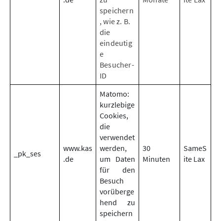
speichern
, wie z. B.
die
eindeutig
e
Besucher-
ID
Matomo:
kurzlebige
Cookies,
die
verwendet
www.kas
werden,
30
SameS
_pk_ses
.de
um Daten
Minuten
ite Lax
für den
Besuch
vorüberge
hend zu
speichern