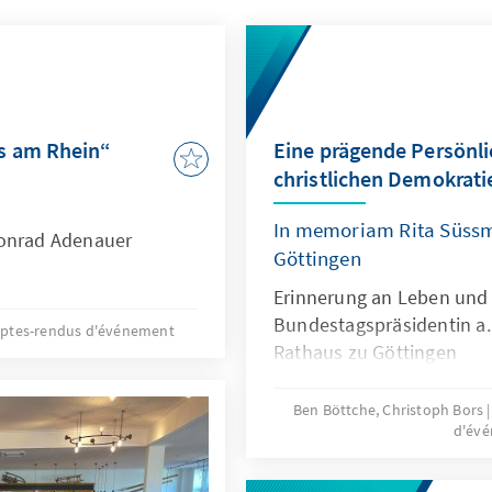
s am Rhein“
Eine prägende Persönli
christlichen Demokrati
In memoriam Rita Süssm
Konrad Adenauer
Göttingen
Erinnerung an Leben und
Bundestagspräsidentin a.
ptes-rendus d'événement
Rathaus zu Göttingen
Ben Böttche, Christoph Bors
d'év