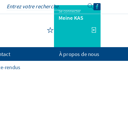
Se connecter
Meine KAS
ntact
À propos de nous
te-rendus