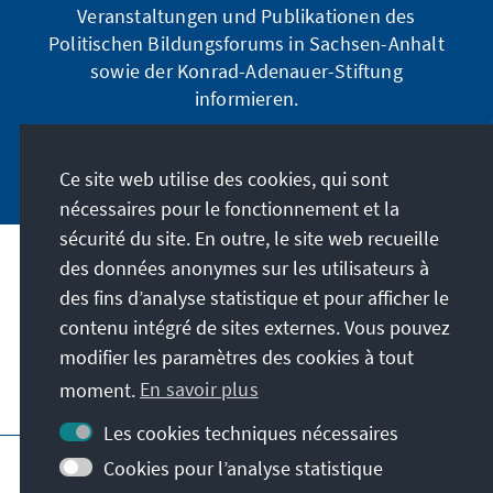
Veranstaltungen und Publikationen des
Politischen Bildungsforums in Sachsen-Anhalt
sowie der Konrad-Adenauer-Stiftung
informieren.
Jetzt abonnieren
Ce site web utilise des cookies, qui sont
nécessaires pour le fonctionnement et la
sécurité du site. En outre, le site web recueille
des données anonymes sur les utilisateurs à
Adresse
des fins d’analyse statistique et pour afficher le
contenu intégré de sites externes. Vous pouvez
Contact
modifier les paramètres des cookies à tout
moment.
En savoir plus
Visitez aussi
Les cookies techniques nécessaires
Page principale de la KAS
Impressum
Cookies pour l’analyse statistique
Conditions d'utilisation