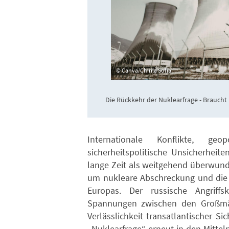
Canva/Chirila Sofia
Die Rückkehr der Nuklearfrage - Brauc
Internationale Konflikte, g
sicherheitspolitische Unsicherheit
lange Zeit als weitgehend überwund
um nukleare Abschreckung und die 
Europas. Der russische Angriff
Spannungen zwischen den Großmäc
Verlässlichkeit transatlantischer S
„Nuklearfrage“ erneut in den Mittel