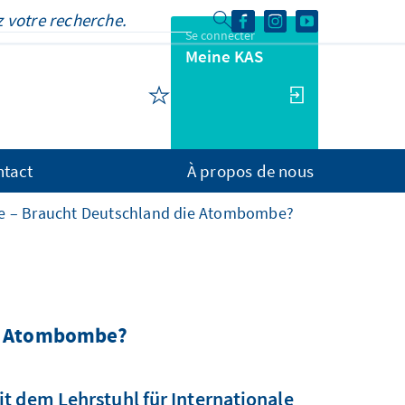
Se connecter
Meine KAS
ntact
À propos de nous
ge – Braucht Deutschland die Atombombe?
ie Atombombe?
t dem Lehrstuhl für Internationale