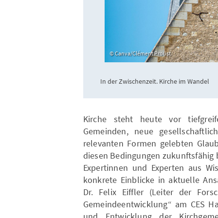
Canva/Clément Proust
In der Zwischenzeit. Kirche im Wandel
Kirche steht heute vor tiefgre
Gemeinden, neue gesellschaftli
relevanten Formen gelebten Glaub
diesen Bedingungen zukunftsfähig 
Expertinnen und Experten aus Wis
konkrete Einblicke in aktuelle An
Dr. Felix Eiffler (Leiter der For
Gemeindeentwicklung“ am CES Hall
und Entwicklung der Kirchgeme