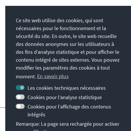
Adresse
Ce site web utilise des cookies, qui sont
Konrad-Adenauer-Stiftung e.V.
nécessaires pour le fonctionnement et la
Forum d'éducation politique de Saxe
sécurité du site. En outre, le site web recueille
Königstraße 23
des données anonymes sur les utilisateurs à
01097
Dresde
des fins d’analyse statistique et pour afficher le
Allemagne
contenu intégré de sites externes. Vous pouvez
modifier les paramètres des cookies à tout
moment.
En savoir plus
Les cookies techniques nécessaires
Cookies pour l’analyse statistique
Cookies pour l’affichage des contenus
Page principale de la KAS
Impressum
Pr
intégrés
Conditions générales
Remarque: La page sera rechargée pour activer