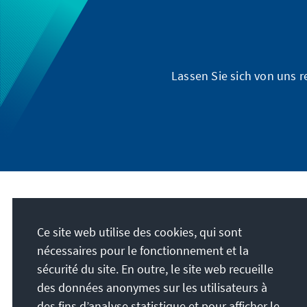
Lassen Sie sich von uns 
Adresse
Ce site web utilise des cookies, qui sont
Konrad-Adenauer-Stiftung e.V.
nécessaires pour le fonctionnement et la
Forum d'éducation politique de Saxe
sécurité du site. En outre, le site web recueille
Königstraße 23
des données anonymes sur les utilisateurs à
01097
Dresde
des fins d’analyse statistique et pour afficher le