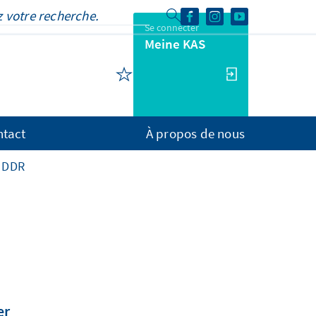
Se connecter
Meine KAS
ntact
À propos de nous
r DDR
er