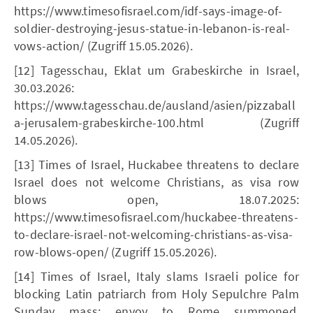
https://www.timesofisrael.com/idf-says-image-of-
soldier-destroying-jesus-statue-in-lebanon-is-real-
vows-action/ (Zugriff 15.05.2026).
[12] Tagesschau, Eklat um Grabeskirche in Israel,
30.03.2026:
https://www.tagesschau.de/ausland/asien/pizzaball
a-jerusalem-grabeskirche-100.html (Zugriff
14.05.2026).
[13] Times of Israel, Huckabee threatens to declare
Israel does not welcome Christians, as visa row
blows open, 18.07.2025:
https://www.timesofisrael.com/huckabee-threatens-
to-declare-israel-not-welcoming-christians-as-visa-
row-blows-open/ (Zugriff 15.05.2026).
[14] Times of Israel, Italy slams Israeli police for
blocking Latin patriarch from Holy Sepulchre Palm
Sunday mass; envoy to Rome summoned,