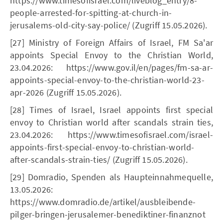
https://www.timesofisrael.com/liveblog_entry/8-
people-arrested-for-spitting-at-church-in-
jerusalems-old-city-say-police/ (Zugriff 15.05.2026).
[27] Ministry of Foreign Affairs of Israel, FM Sa'ar
appoints Special Envoy to the Christian World,
23.04.2026: https://www.gov.il/en/pages/fm-sa-ar-
appoints-special-envoy-to-the-christian-world-23-
apr-2026 (Zugriff 15.05.2026).
[28] Times of Israel, Israel appoints first special
envoy to Christian world after scandals strain ties,
23.04.2026: https://www.timesofisrael.com/israel-
appoints-first-special-envoy-to-christian-world-
after-scandals-strain-ties/ (Zugriff 15.05.2026).
[29] Domradio, Spenden als Haupteinnahmequelle,
13.05.2026:
https://www.domradio.de/artikel/ausbleibende-
pilger-bringen-jerusalemer-benediktiner-finanznot