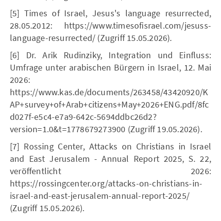
[5] Times of Israel, Jesus's language resurrected,
28.05.2012: https://www.timesofisrael.com/jesuss-
language-resurrected/ (Zugriff 15.05.2026).
[6] Dr. Arik Rudinziky, Integration und Einfluss:
Umfrage unter arabischen Bürgern in Israel, 12. Mai
2026:
https://www.kas.de/documents/263458/43420920/K
AP+survey+of+Arab+citizens+May+2026+ENG.pdf/8fc
d027f-e5c4-e7a9-642c-5694ddbc26d2?
version=1.0&t=1778679273900 (Zugriff 19.05.2026).
[7] Rossing Center, Attacks on Christians in Israel
and East Jerusalem - Annual Report 2025, S. 22,
veröffentlicht 2026:
https://rossingcenter.org/attacks-on-christians-in-
israel-and-east-jerusalem-annual-report-2025/
(Zugriff 15.05.2026).