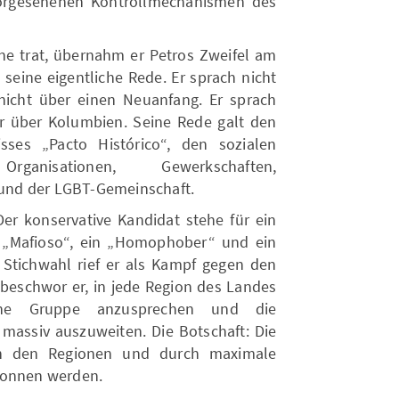
orgesehenen Kontrollmechanismen des
hne trat, übernahm er Petros Zweifel am
seine eigentliche Rede. Er sprach nicht
 nicht über einen Neuanfang. Er sprach
der über Kolumbien. Seine Rede galt den
ses „Pacto Histórico“, den sozialen
ganisationen, Gewerkschaften,
und der LGBT-Gemeinschaft.
. Der konservative Kandidat stehe für ein
ein „Mafioso“, ein „Homophober“ und ein
 Stichwahl rief er als Kampf gegen den
beschwor er, in jede Region des Landes
iche Gruppe anzusprechen und die
 massiv auszuweiten. Die Botschaft: Die
 in den Regionen und durch maximale
wonnen werden.