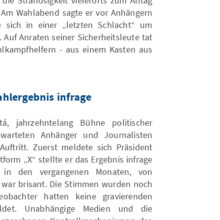
ie Straflosigkeit vielerorts zum Alltag
. Am Wahlabend sagte er vor Anhängern
e sich in einer „letzten Schlacht“ um
. Auf Anraten seiner Sicherheitsleute tat
lkampfhelfern - aus einem Kasten aus
ahlergebnis infrage
, jahrzehntelang Bühne politischer
warteten Anhänger und Journalisten
ftritt. Zuerst meldete sich Präsident
tform „X“ stellte er das Ergebnis infrage
 in den vergangenen Monaten, von
 war brisant. Die Stimmen wurden noch
beobachter hatten keine gravierenden
eldet. Unabhängige Medien und die