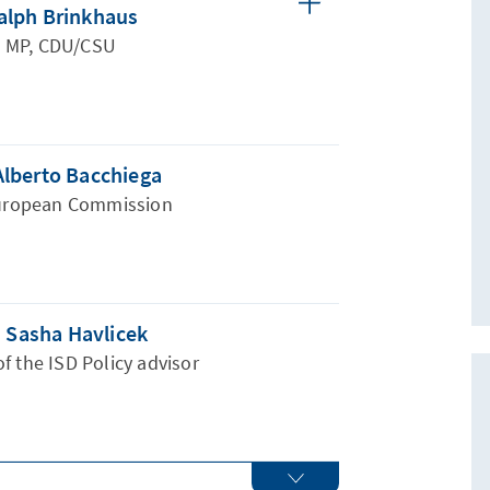
alph Brinkhaus
MP, CDU/CSU
Alberto Bacchiega
uropean Commission
Sasha Havlicek
f the ISD Policy advisor