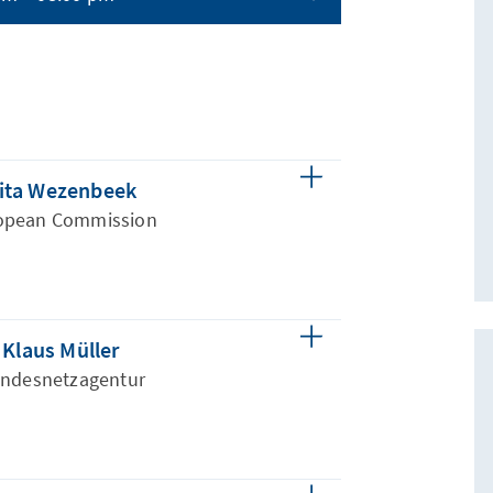
ita Wezenbeek
opean Commission
Klaus Müller
ndesnetzagentur