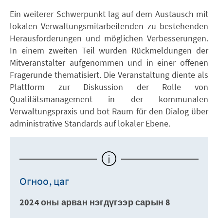
Ein weiterer Schwerpunkt lag auf dem Austausch mit
lokalen Verwaltungsmitarbeitenden zu bestehenden
Herausforderungen und möglichen Verbesserungen.
In einem zweiten Teil wurden Rückmeldungen der
Mitveranstalter aufgenommen und in einer offenen
Fragerunde thematisiert. Die Veranstaltung diente als
Plattform zur Diskussion der Rolle von
Qualitätsmanagement in der kommunalen
Verwaltungspraxis und bot Raum für den Dialog über
administrative Standards auf lokaler Ebene.
Огноо, цаг
2024 оны арван нэгдүгээр сарын 8