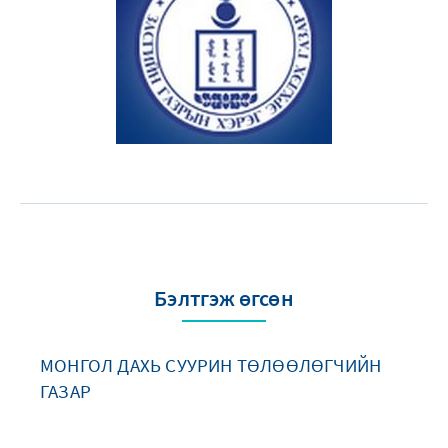
Бэлтгэж өгсөн
МОНГОЛ ДАХЬ СУУРИН ТӨЛӨӨЛӨГЧИЙН
ГАЗАР