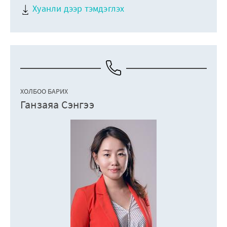
Хуанли дээр тэмдэглэх
ХОЛБОО БАРИХ
Ганзаяа Сэнгээ