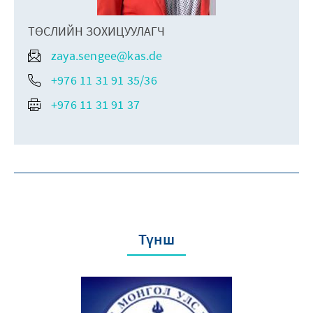
ТӨСЛИЙН ЗОХИЦУУЛАГЧ
zaya.sengee@kas.de
+976 11 31 91 35/36
+976 11 31 91 37
Түнш