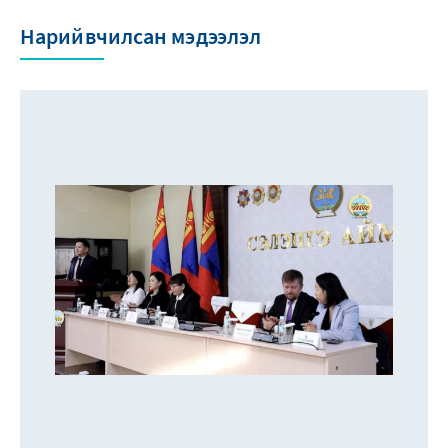
Нарийвчилсан мэдээлэл