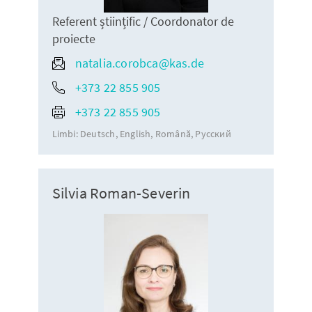
Referent științific / Coordonator de
proiecte
natalia.corobca@kas.de
+373 22 855 905
+373 22 855 905
Limbi:
Deutsch
English
Română
Русский
Silvia Roman-Severin