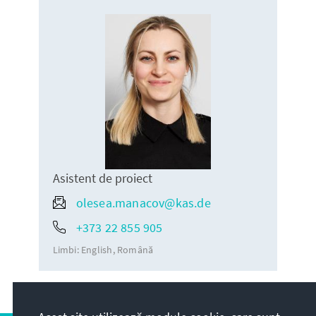
Asistent de proiect
olesea.manacov@kas.de
+373 22 855 905
Limbi:
English
Română