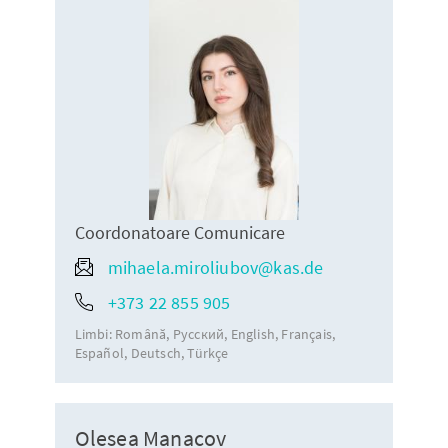
Coordonatoare Comunicare
mihaela.miroliubov@kas.de
+373 22 855 905
Limbi:
Română
Русский
English
Français
Español
Deutsch
Türkçe
Olesea Manacov