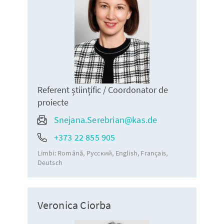
Referent științific / Coordonator de
proiecte
Snejana.Serebrian@kas.de
+373 22 855 905
Limbi:
Română
Русский
English
Français
Deutsch
Veronica Ciorba