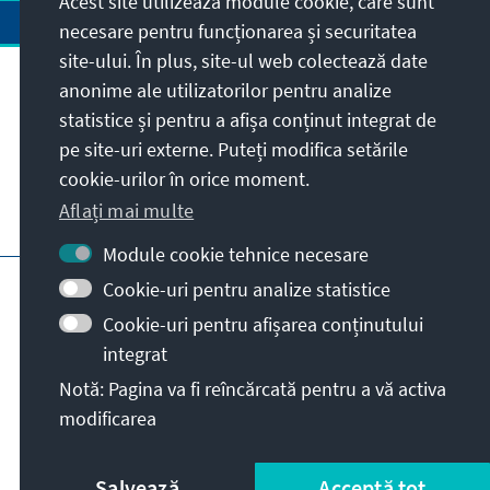
Acest site utilizează module cookie, care sunt
necesare pentru funcționarea și securitatea
site-ului. În plus, site-ul web colectează date
anonime ale utilizatorilor pentru analize
Adresa
statistice și pentru a afișa conținut integrat de
pe site-uri externe. Puteți modifica setările
Contact
cookie-urilor în orice moment.
Aflați mai multe
Vizitați de asemenea și
Module cookie tehnice necesare
Pagina principală KAS
Impressum
Cookie-uri pentru analize statistice
Protecția datelor personale
Cookie-uri pentru afișarea conținutului
Termeni de utilizare
integrat
Declarație privind accesibilitatea
Notă: Pagina va fi reîncărcată pentru a vă activa
raportează bariera
modificarea
© Konrad-Adenauer-Stiftung e.V. 2026
Salvează
Acceptă tot