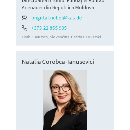
Directoarea Biroului Fundației Konrad
Adenauer din Republica Moldova
brigitta.triebel@kas.de
+373 22 855 905
Limbi:
Deutsch
Slovenčina
Čeština
Hrvatski
Natalia Corobca-Ianusevici