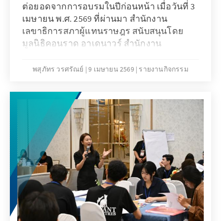
ต่อยอดจากการอบรมในปีก่อนหน้า เมื่อวันที่ 3
เมษายน พ.ศ. 2569 ที่ผ่านมา สำนักงาน
เลขาธิการสภาผู้แทนราษฎร สนับสนุนโดย
มูลนิธิคอนราด อาเดนาวร์ สำนักงาน
ประเทศไทย ได้จัดการอบรมการใช้
งาน Generative AI ขึ้นอีกครั้ง โดยมุ่งยกระดับ
พสุภัทร วรศรัณย์
9 เมษายน 2569
รายงานกิจกรรม
จาก “การรู้จักใช้” ไปสู่ “การออกแบบการใช้
และการป้อนคำสั่งงานเพื่อเพิ่มประสิทธิภาพใน
การทำงานขององค์กร” ผ่านการอบรมเชิง
ปฏิบัติการที่ให้ผู้เข้าร่วมได้เรียนรู้ทั้งแนวคิด
พื้นฐานและการประยุกต์ใช้จริงผ่านการฝึก
อบรมเชิงปฏิบัติการ ผู้เข้าร่วมจะได้เรียนรู้และ
ใช้ปัญญาประดิษฐ์เชิงสร้างสรรค์ (Generative
AI) ในงานหลากหลายด้าน เช่น การสรุปข้อมูล
การร่างเอกสาร การสื่อสาร และการบริหาร
จัดการผลการปฏิบัติงาน เพื่อเสริมศักยภาพ
บุคลากรสู่การเป็นรัฐสภาอัจฉริยะ (SMART
Parliament)