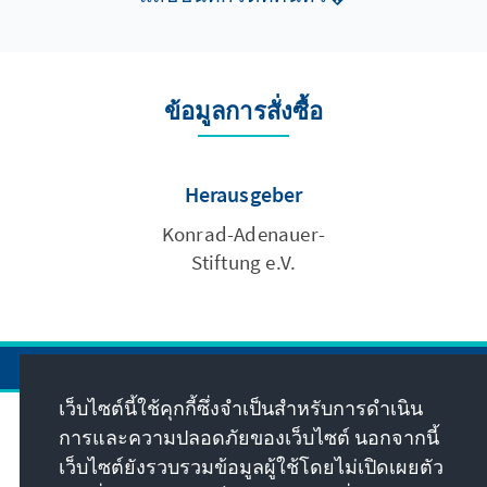
Southeast Asia and its subregions. The
discussion addressed three critical questions
that shaped the EU's engagement in the
Mekong Subregion and Southeast Asia's
ข้อมูลการสั่งซื้อ
response to the increasing interest. These key
topics included 1) strategic partnerships and
opportunities for cooperation, 2) trade
Herausgeber
cooperation and economic security, and 3)
future scenarios with policy
Konrad-Adenauer-
recommendations. The dialogue featured
Stiftung e.V.
perspectives from both Thailand and the EU,
encompassing views from government,
community-based organizations, and
academia.
เว็บไซต์นี้ใช้คุกกี้ซึ่งจำเป็นสำหรับการดำเนิน
การและความปลอดภัยของเว็บไซต์ นอกจากนี้
ที่อยู่
เว็บไซต์ยังรวบรวมข้อมูลผู้ใช้โดยไม่เปิดเผยตัว