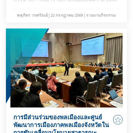
เปิดมุมมองเกี่ยวกับการทำงานของรัฐสภา
อย่างใกล้ชิด
พสุภัทร วรศรัณย์
21 กรกฎาคม 2569
รายงานกิจกรรม
การมีส่วนร่วมของพลเมืองและศูนย์
พัฒนาการเมืองภาคพลเมืองจังหวัดใน
การขับเคลื่อนนโยบายสาธารณะ