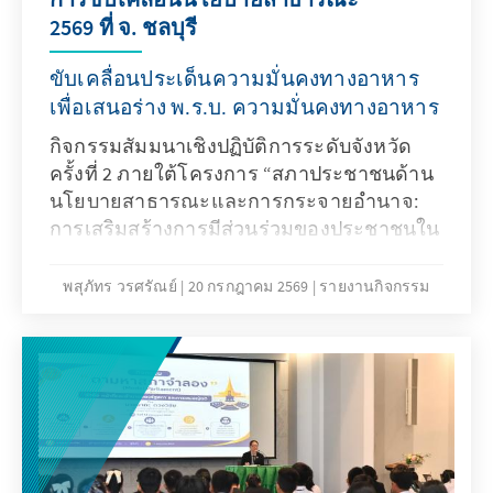
2569 ที่ จ. ชลบุรี
ขับเคลื่อนประเด็นความมั่นคงทางอาหาร
เพื่อเสนอร่าง พ.ร.บ. ความมั่นคงทางอาหาร
กิจกรรมสัมมนาเชิงปฏิบัติการระดับจังหวัด
ครั้งที่ 2 ภายใต้โครงการ “สภาประชาชนด้าน
นโยบายสาธารณะและการกระจายอำนาจ:
การเสริมสร้างการมีส่วนร่วมของประชาชนใน
การพัฒนาประชาธิปไตยและการขับเคลื่อน
นโยบายสาธารณะ”
พสุภัทร วรศรัณย์
20 กรกฎาคม 2569
รายงานกิจกรรม