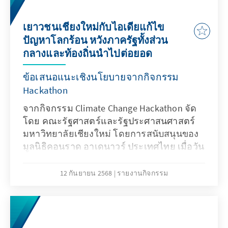
หารือร่วมกันระหว่างผู้เข้าร่วมซึ่งเป็นเยาวชน
จากทั่วทุกภูมิภาครวมทั้งตัวแทนเจ้าหน้าที่รัฐ
เยาวชนเชียงใหม่กับไอเดียแก้ไข
จากหน่วยงานที่เกี่ยวข้องในกิจกรรมเวที
ปัญหาโลกร้อน หวังภาครัฐทั้งส่วน
ปรึกษาหารือตลอดสองวันในเดือนพฤศจิกายน
กลางและท้องถิ่นนำไปต่อยอด
พ.ศ. 2568 ที่ผ่านมา ออกมาเป็นข้อเรียกร้อง
และข้อเสนอที่เป็นรูปธรรมร่วมกัน โดย
ข้อเสนอแนะเชิงนโยบายจากกิจกรรม
ประมวลลำดับความสำคัญของวาระ ต้นแบบ
Hackathon
ทางออก และแนวทางการบรรจุเสียงของ
จากกิจกรรม Climate Change Hackathon จัด
เยาวชนเข้าไปในระบบการบริหารสวัสดิการ
โดย คณะรัฐศาสตร์และรัฐประศาสนศาสตร์
ของประเทศไทย นอกจากนี้ ธรรมนูญนี้ยังได้
มหาวิทยาลัยเชียงใหม่ โดยการสนับสนุนของ
กำหนดกรอบบทบาทของเยาวชนในระบบการ
มูลนิธิคอนราด อาเดนาวร์ ประเทศไทย เมื่อวัน
ปรึกษาหารือโดยรวม ซึ่งสอดคล้องกับทฤษฎี
ที่ 13 สิงหาคมที่ผ่านมา คณาจารย์และนักเรียน
ประชาธิปไตยแบบปรึกษาหารือเชิงระบบ
ระดับมัธยมศึกษาตอนปลายในจังหวัด
12 กันยายน 2568
รายงานกิจกรรม
พร้อมทั้งให้ข้อเสนอเชิงปฏิบัติสำหรับการ
เชียงใหม่ได้ร่วมรับฟังข้อมูลความรู้ด้านการ
ปรับปรุงกลไกการมีส่วนร่วมของประเทศใน
ออกแบบนโยบายสาธารณะและประเด็นความ
ภาพรวมด้วย
ร่วมมือระหว่างประเทศในภูมิภาคเอเชียตะวัน
ออกเฉียงใต้จากผู้มีส่วนเกี่ยวข้องในการ