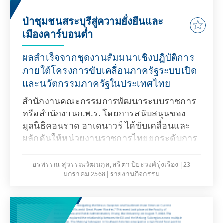
กำหนดนโยบายและผู้เชี่ยวชาญในสาขาต่าง ๆ
พร้อมกับรับโจทย์จากวิทยากรเพื่อแบ่งกลุ่ม
ป่าชุมชนสระบุรีสู่ความยั่งยืนและ
ระดมสมองนำเสนอแนวนโยบายเพื่อลดผลก
เมืองคาร์บอนต่ำ
ระทบของการเปลี่ยนแปลงสภาพภูมิอากาศใน
รูปแบบการแข่งขัน hackathon
ผลสำเร็จจากชุดงานสัมมนาเชิงปฏิบัติการ
ภายใต้โครงการขับเคลื่อนภาครัฐระบบเปิด
และนวัตกรรมภาครัฐในประเทศไทย
สำนักงานคณะกรรมการพัฒนาระบบราชการ
หรือสำนักงานก.พ.ร. โดยการสนับสนุนของ
มูลนิธิคอนราด อาเดนาวร์ ได้ขับเคลื่อนและ
ผลักดันให้หน่วยงานราชการไทยยกระดับการ
ปฏิบัติงานสู่การเป็นภาครัฐระบบเปิดมาอย่าง
ต่อเนื่อง รวมทั้งสนับสนุนให้ภาคประชาชนได้
อรพรรณ สุวรรณวัฒนกุล, สริตา ปิยะวงศ์รุ่งเรือง
23
มกราคม 2568
รายงานกิจกรรม
เข้ามามีส่วนร่วมในกระบวนการนโยบายและ
การพัฒนาระบบราชการผ่านกิจกรรมหลาก
หลายรูปแบบ หนึ่งในนโยบายสาธารณะที่เป็น
ที่สนใจและเป็นวาระเร่งด่วนคือนโยบายว่า