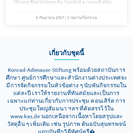
Chiang Mai University, hosted a roundtable
discussion titled "Navigating the Nexus:
European and Southeast Asian Views on
6 กันยายน 2567
รายงานกิจกรรม
Current Geopolitical Shifts amid Great Power
Rivalries." This event took place at the Faculty
of Political Science and Public Administration,
Chiang Mai University, on August 7, 2024. The
เกี่ยวกับชุดนี้
roundtable explored the relationship
between the EU and the Mekong Subregion
across multiple dimensions. The Mekong
Konrad-Adenauer-Stiftung พร้อมด้วยสถาบันการ
Subregion in Southeast Asia has emerged as a
ศึกษา ศูนย์การศึกษาและสำนักงานต่างประเทศจะ
significant focal point in global geopolitics,
มีการจัดกิจกรรมในหัวข้อต่าง ๆ นับพันกิจกรรมใน
heavily influenced by international political
แต่ละปี เราให้รายงานที่ทันสมัยและเป็นการ
dynamics and major power rivalries. As
เฉพาะแก่ท่านเกี่ยวกับการประชุม คอนเสิร์ต การ
strategic interests in the region have
ประชุมใหญ่สัมมนา ฯลฯ ที่คัดสรรไว้ใน
intensified, the EU has navigated this complex
www.kas.de นอกเหนือจากเนื้อหาโดยสรุปและ
landscape, balancing economic competition
วัสดุอื่น ๆ เพิ่มเติม เช่น รูปภาพ ต้นฉบับสุนทรพจน์
with cooperation to enhance its presence in
แถบบันทึกวิดีทัศน์หรื�