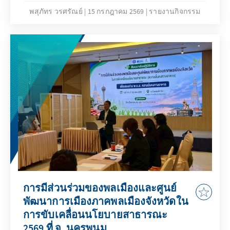
บทบาทและอำนาจหน้าที่ของรัฐสภา (ฝ่าย
พสุภัทร วรศรัณย์
15 กรกฎาคม 2569
รายงานกิจกรรม
นิติบัญญัติ) โครงสร้างและบทบาทของคณะ
กรรมาธิการต่าง ๆ รวมถึงกระบวนการการ
เสนอญัตติ
การมีส่วนร่วมของพลเมืองและศูนย์
พัฒนาการเมืองภาคพลเมืองจังหวัดใน
การขับเคลื่อนนโยบายสาธารณะ
2569 ที่ จ. นครพนม