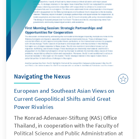
ด้วยการลดผลกระทบของการเปลี่ยนแปลง
สภาพภูมิอากาศ ดังนั้น ในปีพ.ศ. 2567 ที่เพิ่ง
ผ่านไป ทางสำนักงานก.พ.ร. จึงเลือกให้
นโยบายดังกล่าวเป็นหัวข้อหลักของกิจกรรม
และนำกรณีศึกษาความพยายามในการลด
การปล่อยก๊าซคาร์บอนไดออกไซด์ที่ทาง
จังหวัดสระบุรีกำลังดำเนินการมาเป็นกรอบ
การหารือ โดยได้เชิญผู้มีส่วนเกี่ยวข้องจากทุก
ภาคส่วน ทั้งประชาชนในพื้นที่ กลุ่มป่าชุมชน
ภาคประชาสังคม ตัวแทนหน่วยงานภาครัฐที่
Navigating the Nexus
เกี่ยวข้องโดยตรงกับการกำกับและขับเคลื่อน
นโยบาย รวมทั้งตัวแทนจากภาคเอกชนและ
European and Southeast Asian Views on
ภาคธุรกิจในพื้นที่ที่ดำเนินกิจการซึ่งมีส่วนต้อง
Current Geopolitical Shifts amid Great
ร่วมมือในวาระเร่งด่วนนี้ มาร่วมในกิจกรรม
Power Rivalries
เพื่อให้ได้แลกเปลี่ยนข้อคิดเห็นและหา
แนวทางการดำเนินนโยบายสร้างเมือง
The Konrad-Adenauer-Stiftung (KAS) Office
คาร์บอนต่ำและบริหารจัดการป่าไม้ในพื้นที่
Thailand, in cooperation with the Faculty of
อย่างยั่งยืนไปด้วยกัน
Political Science and Public Administration at