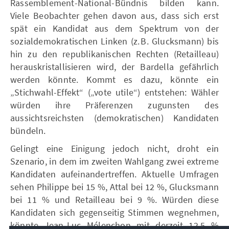
Rassemblement-National-Bündnis bilden kann.
Viele Beobachter gehen davon aus, dass sich erst
spät ein Kandidat aus dem Spektrum von der
sozialdemokratischen Linken (z. B. Glucksmann) bis
hin zu den republikanischen Rechten (Retailleau)
herauskristallisieren wird, der Bardella gefährlich
werden könnte. Kommt es dazu, könnte ein
„Stichwahl-Effekt“ („vote utile“) entstehen: Wähler
würden ihre Präferenzen zugunsten des
aussichtsreichsten (demokratischen) Kandidaten
bündeln.
Gelingt eine Einigung jedoch nicht, droht ein
Szenario, in dem im zweiten Wahlgang zwei extreme
Kandidaten aufeinandertreffen. Aktuelle Umfragen
sehen Philippe bei 15 %, Attal bei 12 %, Glucksmann
bei 11 % und Retailleau bei 9 %. Würden diese
Kandidaten sich gegenseitig Stimmen wegnehmen,
könnte Jean-Luc Mélenchon mit derzeit 12,5 %