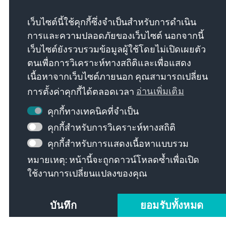
überraschend in den zweiten Wahlgang einziehen. In
diesem Fall würde die Stichwahl zwischen einem
เว็บไซต์นี้ใช้คุกกี้ซึ่งจำเป็นสำหรับการดำเนิน
links- und einem rechtspopulistischen Kandidaten
การและความปลอดภัยของเว็บไซต์ นอกจากนี้
entschieden.
เว็บไซต์ยังรวบรวมข้อมูลผู้ใช้โดยไม่เปิดเผยตัว
ตนเพื่อการวิเคราะห์ทางสถิติและเพื่อแสดง
Es bleibt nur die Hoffnung, dass sich die Kandidaten
เนื้อหาจากเว็บไซต์ภายนอก คุณสามารถเปลี่ยน
von der Sozialdemokratie bis zur bürgerlich-
konservativen Mitte doch noch darauf besinnen, sich
การตั้งค่าคุกกี้ได้ตลอดเวลา
อ่านเพิ่มเติม
auf einen Kandidaten einigen können, um den
คุกกี้ทางเทคนิคที่จำเป็น
Wählerinnen und Wählern ein Szenario der Extreme
zu ersparen, denn sollten sich diese durchsetzen,
คุกกี้สำหรับการวิเคราะห์ทางสถิติ
dann könnte Frankreich an einem Wendepunkt
คุกกี้สำหรับการแสดงเนื้อหาแบบรวม
stehen, denn der gewählte Präsident in Frankreich
หมายเหตุ: หน้านี้จะถูกดาวน์โหลดซ้ำเพื่อเปิด
verfügt über ein anderes Machtpotential und es
ใช้งานการเปลี่ยนแปลงของคุณ
könnte zu offenen Konflikten mit der EU-
Kommission und anderen europäischen
Institutionen führen.
บันทึก
ยอมรับทั้งหมด