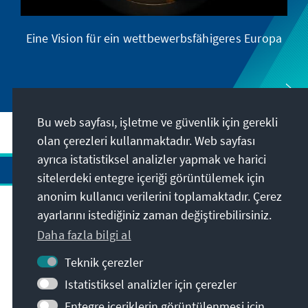
Eine Vision für ein wettbewerbsfähigeres Europa
Eu
Bu web sayfası, işletme ve güvenlik için gerekli
olan çerezleri kullanmaktadır. Web sayfası
ayrıca istatistiksel analizler yapmak ve harici
sitelerdeki entegre içeriği görüntülemek için
anonim kullanıcı verilerini toplamaktadır. Çerez
Adres
ayarlarını istediğiniz zaman değiştirebilirsiniz.
Daha fazla bilgi al
İletişim
Teknik çerezler
Istatistiksel analizler için çerezler
Bunlara da göz atabilirsiniz
Entegre içeriklerin görüntülenmesi için