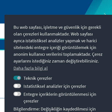
Bu web sayfası, işletme ve güvenlik için gerekli
olan çerezleri kullanmaktadır. Web sayfası
ayrıca istatistiksel analizler yapmak ve harici
sitelerdeki entegre içeriği görüntülemek için
anonim kullanıcı verilerini toplamaktadır. Çerez
ayarlarını istediğiniz zaman değiştirebilirsiniz.
Adres
Daha fazla bilgi al
İletişim
Teknik çerezler
Istatistiksel analizler için çerezler
Bunlara da göz atabilirsiniz
Entegre içeriklerin görüntülenmesi için
çerezler
KAS ana sayfası
Künye
Gizlilik
Bilgilendirme: Değişikliğin kaydedilmesi için
Kullanım şartları
Erişilebilirlik Bildirgesi