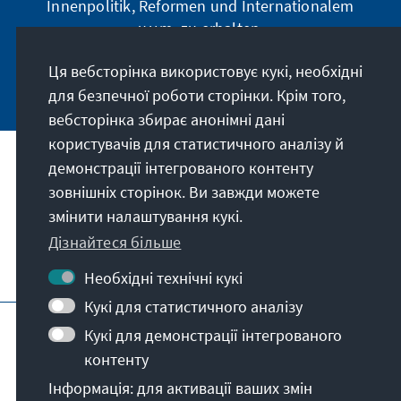
Innenpolitik, Reformen und Internationalem
u.v.m. zu erhalten.
Ця вебсторінка використовує кукі, необхідні
Jetzt abonnieren
для безпечної роботи сторінки. Крім того,
вебсторінка збирає анонімні дані
користувачів для статистичного аналізу й
демонстрації інтегрованого контенту
Адреса
зовнішніх сторінок. Ви завжди можете
змінити налаштування кукі.
Контакт
Дізнайтеся більше
Відвідайте також
Необхідні технічні кукі
Кукі для статистичного аналізу
Головна сторінка ФКА
Вихідні дані
Кукі для демонстрації інтегрованого
Захист даних
Умови користування
контенту
Декларація про доступність
Інформація: для активації ваших змін
Повідомити про бар'єр