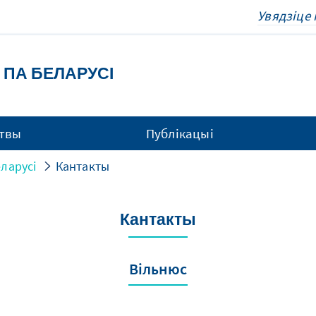
 ПА БЕЛАРУСІ
твы
Публікацыі
ларусі
Кантакты
Кантакты
Вiльнюс