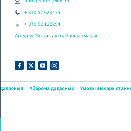
info.belarus@kas.de
+ 370 52 629475
+ 370 52 122294
Агляд усёй кантактнай інфармацыі
дадзеныя
Абарона дадзеных
Умовы выкарыстанн