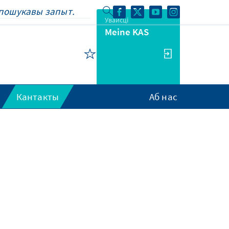
Увайсці
Meine KAS
Кантакты
Аб нас