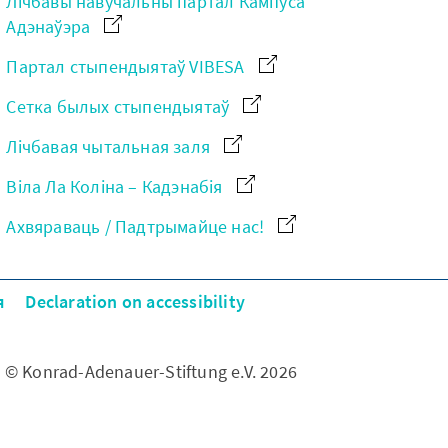
Лічбавы навучальны партал Кампуса
Адэнаўэра
Партал стыпендыятаў VIBESA
Сетка былых стыпендыятаў
Лічбавая чытальная заля
Віла Ла Коліна – Кадэнабія
Ахвяраваць / Падтрымайце нас!
я
Declaration on accessibility
© Konrad-Adenauer-Stiftung e.V. 2026