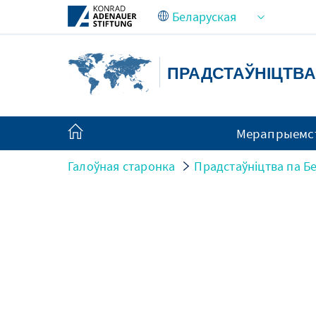
Skip to Main Content
ПРАДСТАЎНІЦТВА
Мерапрыемс
Галоўная старонка
Прадстаўніцтва па Бе