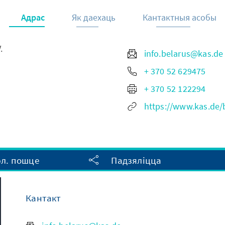
Адрас
Як даехаць
Кантактныя асобы
.
info.belarus@kas.de
+ 370 52 629475
+ 370 52 122294
https://www.kas.de
эл. пошце
Падзяліцца
Кантакт