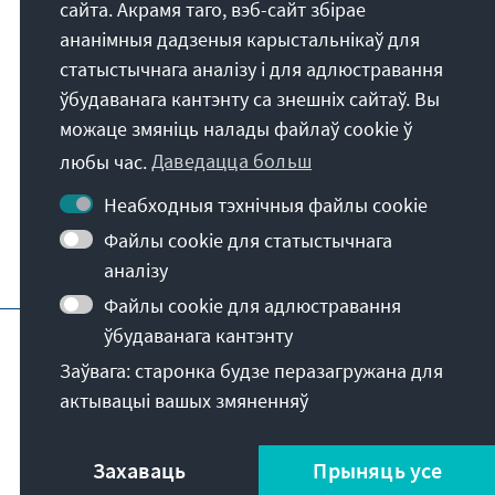
Фундацыя имя Конрада Адэнаўэра
сайта. Акрамя таго, вэб-сайт збірае
Афіцыйны фонд Беларусі
ананімныя дадзеныя карыстальнікаў для
Lvivo g. 25
статыстычнага аналізу і для адлюстравання
LT-09320
Вiльнюс
ўбудаванага кантэнту са знешніх сайтаў. Вы
Лiтва
можаце змяніць налады файлаў cookie ў
любы час.
Даведацца больш
Неабходныя тэхнічныя файлы cookie
Файлы cookie для статыстычнага
аналізу
Файлы cookie для адлюстравання
Галоўная старонка Фундацыі
Выходныя 
ўбудаванага кантэнту
бар'ер справаздачы
Заўвага: старонка будзе перазагружана для
актывацыі вашых змяненняў
Захаваць
Прыняць усе