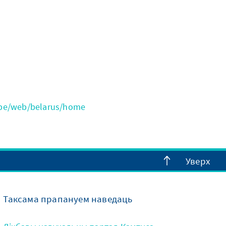
/be/web/belarus/home
Уверх
Таксама прапануем наведаць