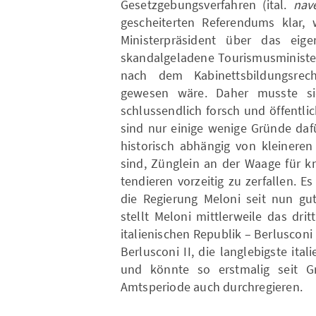
Gesetzgebungsverfahren (ital.
nav
gescheiterten Referendums klar, w
Ministerpräsident über das eige
skandalgeladene Tourismusminister
nach dem Kabinettsbildungsrec
gewesen wäre. Daher musste sie
schlussendlich forsch und öffentlic
sind nur einige wenige Gründe dafü
historisch abhängig von kleinere
sind, Zünglein an der Waage für 
tendieren vorzeitig zu zerfallen. 
die Regierung Meloni seit nun gut
stellt Meloni mittlerweile das dri
italienischen Republik – Berlusconi
Berlusconi II, die langlebigste it
und könnte so erstmalig seit Gr
Amtsperiode auch durchregieren.