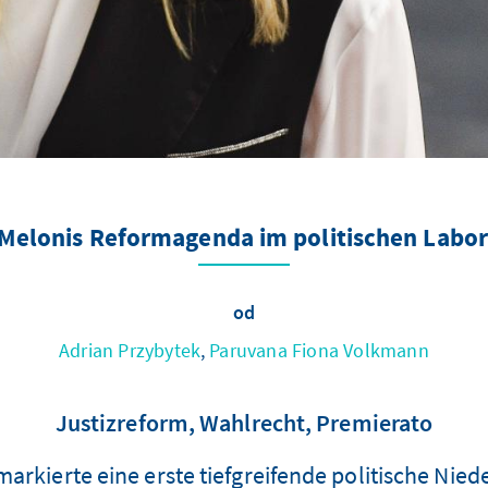
 Melonis Reformagenda im politischen Labor 
od
Adrian Przybytek
,
Paruvana Fiona Volkmann
Justizreform, Wahlrecht, Premierato
arkierte eine erste tiefgreifende politische Nied