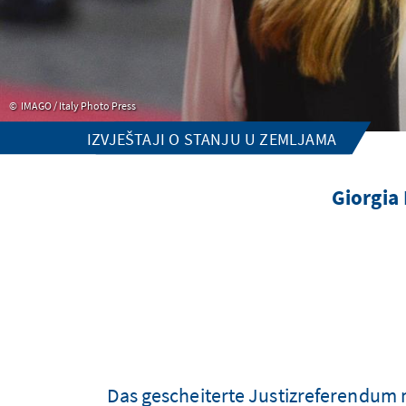
IMAGO / Italy Photo Press
IZVJEŠTAJI O STANJU U ZEMLJAMA
Giorgia
Das gescheiterte Justizreferendum m