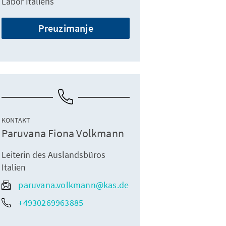
Labor Italiens
Preuzimanje
KONTAKT
Paruvana Fiona Volkmann
Leiterin des Auslandsbüros
Italien
paruvana.volkmann@kas.de
+4930269963885