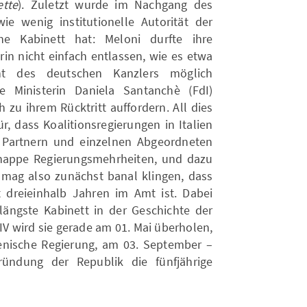
ette
). Zuletzt wurde im Nachgang des
ie wenig institutionelle Autorität der
ne Kabinett hat: Meloni durfte ihre
in nicht einfach entlassen, wie es etwa
ht des deutschen Kanzlers möglich
 Ministerin Daniela Santanchè (FdI)
h zu ihrem Rücktritt auffordern. All dies
r, dass Koalitionsregierungen in Italien
n Partnern und einzelnen Abgeordneten
knappe Regierungsmehrheiten, und dazu
Es mag also zunächst banal klingen, dass
 dreieinhalb Jahren im Amt ist. Dabei
ttlängste Kabinett in der Geschichte der
 IV wird sie gerade am 01. Mai überholen,
alienische Regierung, am 03. September –
ündung der Republik die fünfjährige