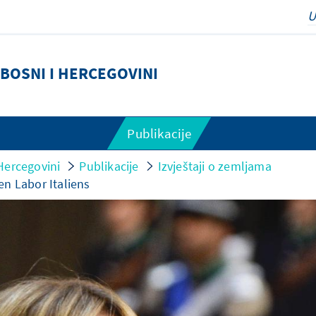
BOSNI I HERCEGOVINI
Publikacije
Hercegovini
Publikacije
Izvještaji o zemljama
en Labor Italiens