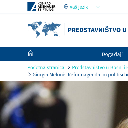
Skip to Main Content
PREDSTAVNIŠTVO U 
Događaji
Početna stranica
Predstavništvo u Bosni i 
Giorgia Melonis Reformagenda im politisch