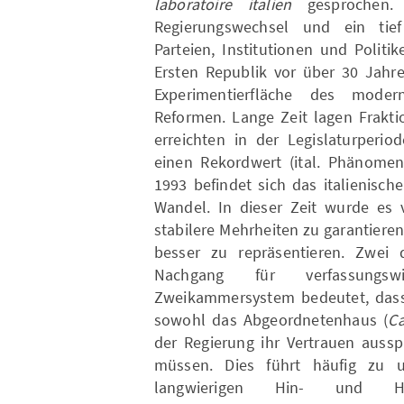
laboratoire italien
gesprochen.
Regierungswechsel und ein tief
Parteien, Institutionen und Polit
Ersten Republik vor über 30 Jahr
Experimentierfläche des mode
Reformen. Lange Zeit lagen Frakti
erreichten in der Legislaturperio
einen Rekordwert (ital. Phänom
1993 befindet sich das italienisc
Wandel. In dieser Zeit wurde es v
stabilere Mehrheiten zu garantiere
besser zu repräsentieren. Zwe
Nachgang für verfassungswi
Zweikammersystem bedeutet, dass d
sowohl das Abgeordnetenhaus (
Ca
der Regierung ihr Vertrauen auss
müssen. Dies führt häufig zu 
langwierigen Hin- und H