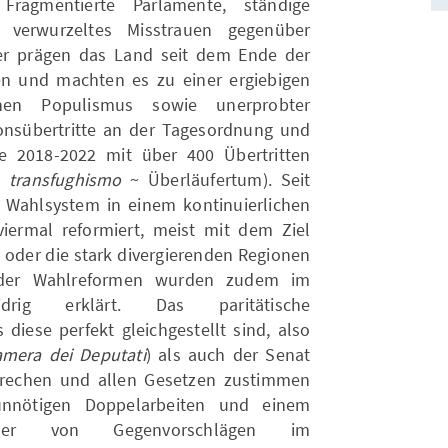
 Fragmentierte Parlamente, ständige
 verwurzeltes Misstrauen gegenüber
iker prägen das Land seit dem Ende der
en und machten es zu einer ergiebigen
rnen Populismus sowie unerprobter
onsübertritte an der Tagesordnung und
de 2018-2022 mit über 400 Übertritten
en
transfughismo
~ Überläufertum). Seit
he Wahlsystem in einem kontinuierlichen
iermal reformiert, meist mit dem Ziel
n oder die stark divergierenden Regionen
i der Wahlreformen wurden zudem im
drig erklärt. Das paritätische
iese perfekt gleichgestellt sind, also
mera dei Deputati
) als auch der Senat
prechen und allen Gesetzen zustimmen
unnötigen Doppelarbeiten und einem
er von Gegenvorschlägen im