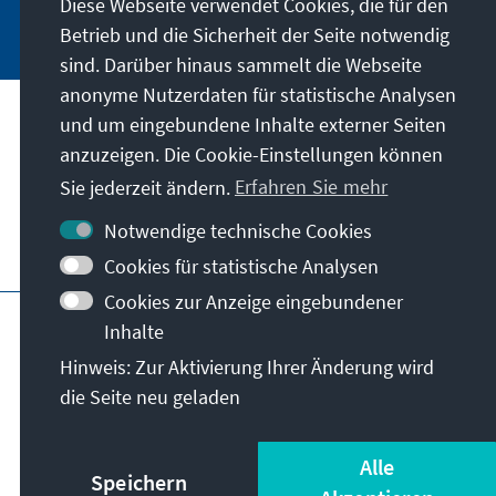
Diese Webseite verwendet Cookies, die für den
Jetzt abonnieren
Betrieb und die Sicherheit der Seite notwendig
sind. Darüber hinaus sammelt die Webseite
anonyme Nutzerdaten für statistische Analysen
und um eingebundene Inhalte externer Seiten
Anschrift
anzuzeigen. Die Cookie-Einstellungen können
Sie jederzeit ändern.
Erfahren Sie mehr
Kontakt
Notwendige technische Cookies
Besuchen Sie auch
Cookies für statistische Analysen
Cookies zur Anzeige eingebundener
Hauptseite der KAS
Impressum
Datenschutz
Inhalte
Nutzungsbedingungen
Hinweis: Zur Aktivierung Ihrer Änderung wird
Erklärung zur Barrierefreiheit
Barriere melden
die Seite neu geladen
Allg. Geschäftsbedingungen
© Konrad-Adenauer-Stiftung e.V. 2026
Alle
Speichern