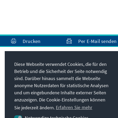
Drucken
Per E-Mail senden
Anschrift
Diese Webseite verwendet Cookies, die für den
Betrieb und die Sicherheit der Seite notwendig
Konrad-Adenauer-Stiftung e.V.
sind. Darüber hinaus sammelt die Webseite
Auslandsbüro Bosnien und Herzegowina
anonyme Nutzerdaten für statistische Analysen
Sagrdžije 41
und um eingebundene Inhalte externer Seiten
71000
Sarajevo
anzuzeigen. Die Cookie-Einstellungen können
Bosnien und Herzegowina
Sie jederzeit ändern.
Erfahren Sie mehr
Notwendige technische Cookies