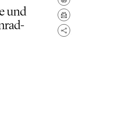
e und
nrad-