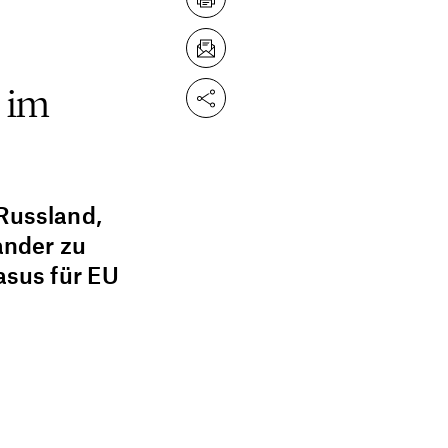
n im
Russland,
ander zu
asus für EU