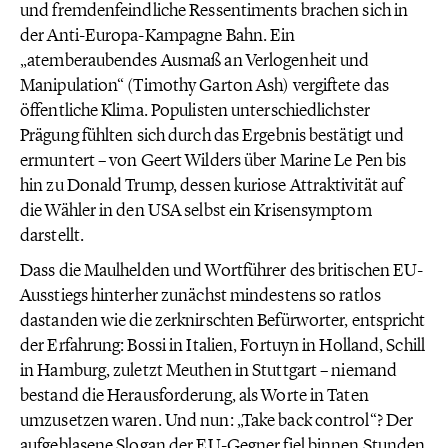
und fremdenfeindliche Ressentiments brachen sich in
der Anti-Europa-Kampagne Bahn. Ein
„atemberaubendes Ausmaß an Verlogenheit und
Manipulation“ (Timothy Garton Ash) vergiftete das
öffentliche Klima. Populisten unterschiedlichster
Prägung fühlten sich durch das Ergebnis bestätigt und
ermuntert – von Geert Wilders über Marine Le Pen bis
hin zu Donald Trump, dessen kuriose Attraktivität auf
die Wähler in den USA selbst ein Krisensymptom
darstellt.
Dass die Maulhelden und Wortführer des britischen EU-
Ausstiegs hinterher zunächst mindestens so ratlos
dastanden wie die zerknirschten Befürworter, entspricht
der Erfahrung: Bossi in Italien, Fortuyn in Holland, Schill
in Hamburg, zuletzt Meuthen in Stuttgart – niemand
bestand die Herausforderung, als Worte in Taten
umzusetzen waren. Und nun: „Take back control“? Der
aufgeblasene Slogan der EU-Gegner fiel binnen Stunden