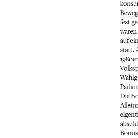
konser
Bewegu
fest g
waren 
auf ei
statt.
1980er
Volksp
Wahlge
Parlam
Die Bo
Allein
eigent
absehb
Bonuss