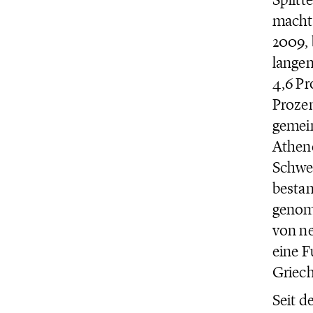
macht 
2009, 
langem
4,6 Pr
Prozen
gemein
Athene
Schwer
bestan
genomm
von ne
eine F
Griech
Seit d