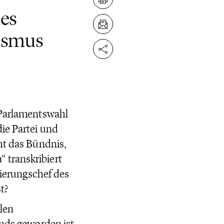
des
lismus
 Parlamentswahl
ie Partei und
ht das Bündnis,
 transkribiert
gierungschef des
t?
llen
ands geworden ist,