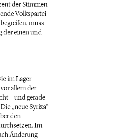
ozent der Stimmen
ebende Volkspartei
 begreifen, muss
g der einen und
ie im Lager
vor allem der
cht – und gerade
Die „neue Syriza“
aber den
 durchsetzen. Im
 nach Änderung