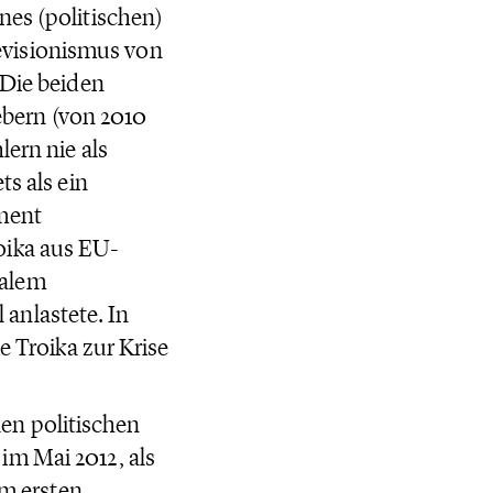
nes (politischen)
evisionismus von
 Die beiden
bern (von 2010
lern nie als
ts als ein
ument
oika aus EU-
nalem
anlastete. In
e Troika zur Krise
en politischen
im Mai 2012, als
em ersten