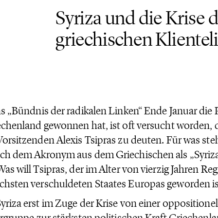
Syriza und die Krise 
griechischen Kliente
as „Bündnis der radikalen Linken“ Ende Januar die
echenland gewonnen hat, ist oft versucht worden, d
Vorsitzenden Alexis Tsipras zu deuten. Für was ste
ch dem Akronym aus dem Griechischen als „Syriza“
Was will Tsipras, der im Alter von vierzig Jahren Re
hsten verschuldeten Staates Europas geworden is
yriza erst im Zuge der Krise von einer oppositione
ergruppe zur stärksten politischen Kraft Griechenl