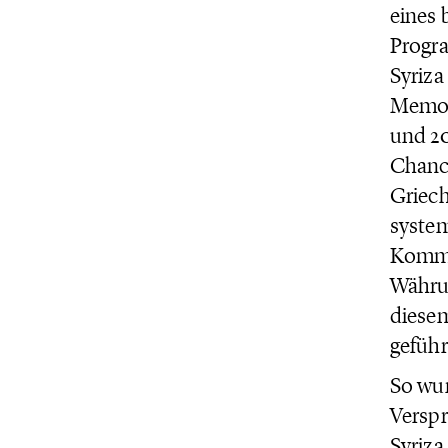
eines 
Progr
Syriza
Memor
und 20
Chance
Griech
system
Kommi
Währun
diesem
geführ
So wur
Verspr
Syriza