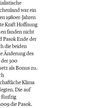
alistische
echenland war ein
hen 1980er-Jahren
tte Kraft Hoffnung
nen fanden nicht
nd Pasok Ende der
ch die beiden
ine Änderung des
g der 300
setz als Bonus zu.
ch
schaftliche Klima
egten. Die auf
 fünfzig
2009 die Pasok.