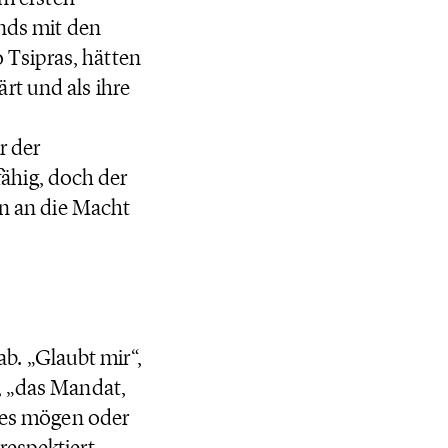
ands mit den
 Tsipras, hätten
rt und als ihre
r der
ähig, doch der
hn an die Macht
 ab. „Glaubt mir“,
, „das Mandat,
e es mögen oder
respektiert