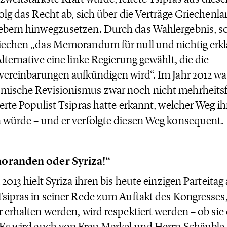
folg das Recht ab, sich über die Verträge Griechenl
bern hinwegzusetzen. Durch das Wahlergebnis, so
iechen „das Memorandum für null und nichtig erklä
Alternative eine linke Regierung gewählt, die die
vereinbarungen aufkündigen wird“. Im Jahr 2012 wa
ische Revisionismus zwar noch nicht mehrheitsf
ierte Populist Tsipras hatte erkannt, welcher Weg i
 würde – und er verfolgte diesen Weg konsequent.
randen oder Syriza!“
i 2013 hielt Syriza ihren bis heute einzigen Parteitag
Tsipras in seiner Rede zum Auftakt des Kongresses
r erhalten werden, wird respektiert werden – ob si
 Es wird auch von Frau Merkel und Herrn Schäuble 