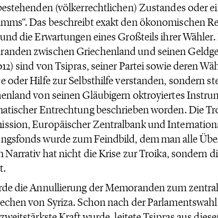
bestehenden (völkerrechtlichen) Zustandes oder ei
amms“. Das beschreibt exakt den ökonomischen R
 und die Erwartungen eines Großteils ihrer Wähler.
anden zwischen Griechenland und seinen Geldge
12) sind von Tsipras, seiner Partei sowie deren Wäh
 oder Hilfe zur Selbsthilfe verstanden, sondern ste
enland von seinen Gläubigern oktroyiertes Instr
atischer Entrechtung beschrieben worden. Die Tr
ssion, Europäischer Zentralbank und Internatio
gsfonds wurde zum Feindbild, dem man alle Übel 
 Narrativ hat nicht die Krise zur Troika, sondern di
t.
de die Annullierung der Memoranden zum zentral
echen von Syriza. Schon nach der Parlamentswahl 
 zweitstärkste Kraft wurde, leitete Tsipras aus dies