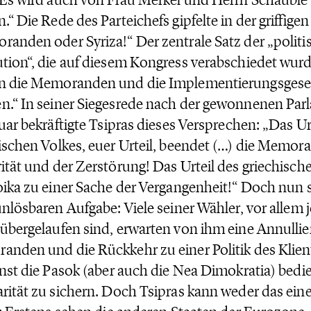
.“ Die Rede des Parteichefs gipfelte in der griffige
anden oder Syriza!“ Der zentrale Satz der „polit
tion“, die auf diesem Kongress verabschiedet wurde
n die Memoranden und die Implementierungsgeset
.“ In seiner Siegesrede nach der gewonnenen Pa
nuar bekräftigte Tsipras dieses Versprechen: „Das Ur
ischen Volkes, euer Urteil, beendet (…) die Memor
ität und der Zerstörung! Das Urteil des griechisc
oika zu einer Sache der Vergangenheit!“ Doch nun s
unlösbaren Aufgabe: Viele seiner Wähler, vor allem j
übergelaufen sind, erwarten von ihm eine Annullie
nden und die Rückkehr zu einer Politik des Klien
inst die Pasok (aber auch die Nea Dimokratia) bedi
rität zu sichern. Doch Tsipras kann weder das ein