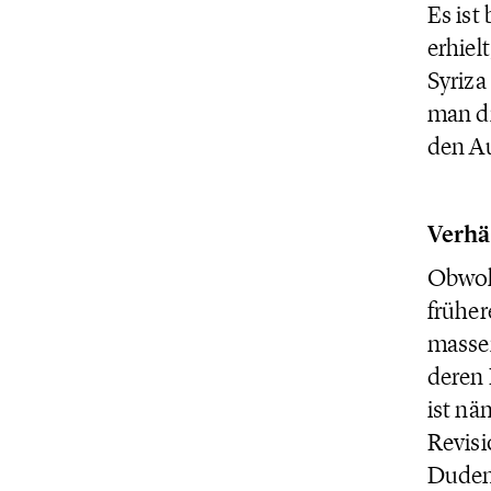
Es ist
erhiel
Syriza
man di
den Au
Verhä
Obwohl
früher
massen
deren 
ist nä
Revisi
Duden 