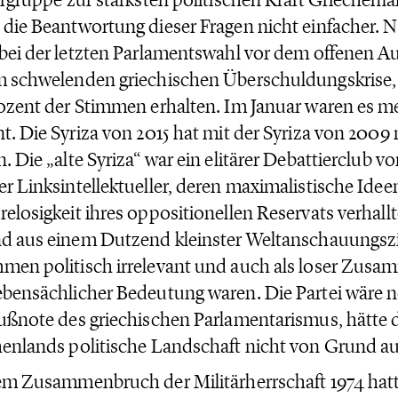
die Beantwortung dieser Fragen nicht einfacher. 
bei der letzten Parlamentswahl vor dem offenen Au
 schwelenden griechischen Überschuldungskrise, 
ozent der Stimmen erhalten. Im Januar waren es me
t. Die Syriza von 2015 hat mit der Syriza von 2009 
. Die „alte Syriza“ war ein elitärer Debattierclub 
r Linksintellektueller, deren maximalistische Ideen
elosigkeit ihres oppositionellen Reservats verhallt
d aus einem Dutzend kleinster Weltanschauungszirk
en politisch irrelevant und auch als loser Zusa
bensächlicher Bedeutung waren. Die Partei wäre 
ußnote des griechischen Parlamentarismus, hätte d
enlands politische Landschaft nicht von Grund au
em Zusammenbruch der Militärherrschaft 1974 hatt