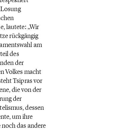
n Losung
ischen
, lautete: „Wir
ze rückgängig
rlamentswahl am
teil des
anden der
hen Volkes macht
teht Tsipras vor
ene, die von der
rung der
telismus, dessen
ente, um ihre
e noch das andere