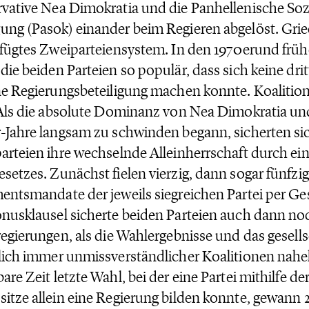
vative Nea Dimokratia und die Panhellenische Sozi
ng (Pasok) einander beim Regieren abgelöst. Gri
efügtes Zweiparteiensystem. In den 1970erund frü
die beiden Parteien so populär, dass sich keine dri
ne Regierungsbeteiligung machen konnte. Koalitio
 Als die absolute Dominanz von Nea Dimokratia u
-Jahre langsam zu schwinden begann, sicherten si
arteien ihre wechselnde Alleinherrschaft durch e
setzes. Zunächst fielen vierzig, dann sogar fünfzi
entsmandate der jeweils siegreichen Partei per Ge
nusklausel sicherte beiden Parteien auch dann no
regierungen, als die Wahlergebnisse und das gesell
lich immer unmissverständlicher Koalitionen nahel
are Zeit letzte Wahl, bei der eine Partei mithilfe der
itze allein eine Regierung bilden konnte, gewann 