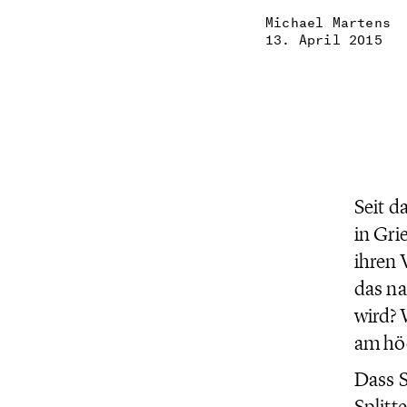
Michael Martens
13. April 2015
Seit d
in Gri
ihren 
das na
wird? 
am höc
Dass S
Splitt