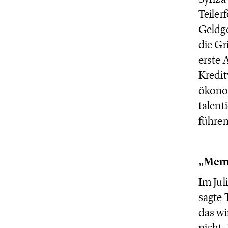
Teiler
Geldge
die Gr
erste 
Kredit
ökonom
talent
führen
„Memo
Im Jul
sagte 
das wi
nicht.