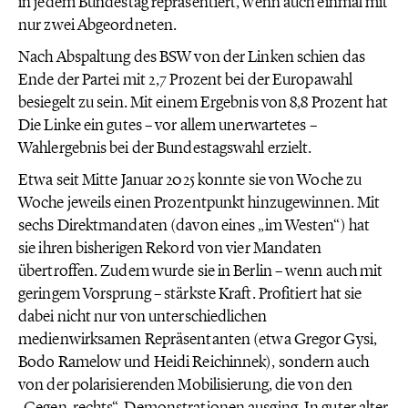
in jedem Bundestag repräsentiert, wenn auch einmal mit
nur zwei Abgeordneten.
Nach Abspaltung des BSW von der Linken schien das
Ende der Partei mit 2,7 Prozent bei der Europawahl
besiegelt zu sein. Mit einem Ergebnis von 8,8 Prozent hat
Die Linke ein gutes – vor allem unerwartetes –
Wahlergebnis bei der Bundestagswahl erzielt.
Etwa seit Mitte Januar 2025 konnte sie von Woche zu
Woche jeweils einen Prozentpunkt hinzugewinnen. Mit
sechs Direktmandaten (davon eines „im Westen“) hat
sie ihren bisherigen Rekord von vier Mandaten
übertroffen. Zudem wurde sie in Berlin – wenn auch mit
geringem Vorsprung – stärkste Kraft. Profitiert hat sie
dabei nicht nur von unterschiedlichen
medienwirksamen Repräsentanten (etwa Gregor Gysi,
Bodo Ramelow und Heidi Reichinnek), sondern auch
von der polarisierenden Mobilisierung, die von den
„Gegen-rechts“-Demonstrationen ausging. In guter alter