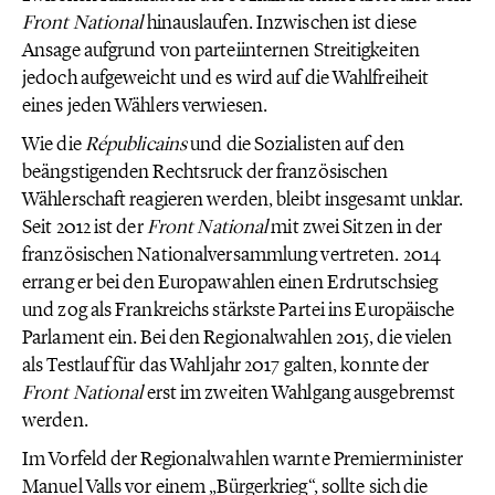
Front National
hinauslaufen. Inzwischen ist diese
Ansage aufgrund von parteiinternen Streitigkeiten
jedoch aufgeweicht und es wird auf die Wahlfreiheit
eines jeden Wählers verwiesen.
Wie die
Républicains
und die Sozialisten auf den
beängstigenden Rechtsruck der französischen
Wählerschaft reagieren werden, bleibt insgesamt unklar.
Seit 2012 ist der
Front National
mit zwei Sitzen in der
französischen Nationalversammlung vertreten. 2014
errang er bei den Europawahlen einen Erdrutschsieg
und zog als Frankreichs stärkste Partei ins Europäische
Parlament ein. Bei den Regionalwahlen 2015, die vielen
als Testlauf für das Wahljahr 2017 galten, konnte der
Front National
erst im zweiten Wahlgang ausgebremst
werden.
Im Vorfeld der Regionalwahlen warnte Premierminister
Manuel Valls vor einem „Bürgerkrieg“, sollte sich die