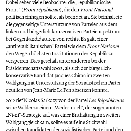
Dabei sehen viele Beobachter die „republikanische
Front“ (
Front
républicain
), die den
Front National
politisch einhegen sollte, als beendet an. Sie beinhaltete
die gegenseitige Unterstützung von Parteien aus dem
linken und bürgerlich-konservativen Parteienspektrum
bei Gegenkandidaturen von rechts. Es galt, einer
„antirepublikanischen“ Partei wie dem
Front National
den Weg zu höchsten Institutionen der Republik zu
versperren. Dies geschah unter anderem bei der
Präsidentschaftswahl 2002, als sich der bürgerlich-
konservative Kandidat Jacques Chirac im zweiten
Wahlgang mit Unterstützung der Sozialistischen Partei
deutlich von Jean-Marie Le Pen absetzen konnte.
2012 rief Nicolas Sarkozy von der Partei
Les
Républicains
seine Wähler zu einem „Weder-noch“, der sogenannten
„Ni-ni“-Strategie auf, was einer Enthaltung im zweiten
Wahlgang gleichkam, sollte es auf eine Stichwahl
zwischen Kandidaten der sozialistischen Partei und dem