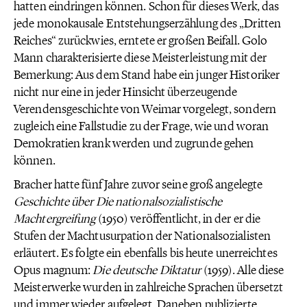
hatten eindringen können. Schon für dieses Werk, das
jede monokausale Entstehungserzählung des „Dritten
Reiches“ zurückwies, erntete er großen Beifall. Golo
Mann charakterisierte diese Meisterleistung mit der
Bemerkung: Aus dem Stand habe ein junger Historiker
nicht nur eine in jeder Hinsicht überzeugende
Verendensgeschichte von Weimar vorgelegt, sondern
zugleich eine Fallstudie zu der Frage, wie und woran
Demokratien krank werden und zugrunde gehen
können.
Bracher hatte fünf Jahre zuvor seine groß angelegte
Geschichte über Die nationalsozialistische
Machtergreifung
(1950) veröffentlicht, in der er die
Stufen der Machtusurpation der Nationalsozialisten
erläutert. Es folgte ein ebenfalls bis heute unerreichtes
Opus magnum:
Die deutsche Diktatur
(1959). Alle diese
Meisterwerke wurden in zahlreiche Sprachen übersetzt
und immer wieder aufgelegt. Daneben publizierte