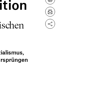
ition
ischen
zialismus,
 Ursprüngen