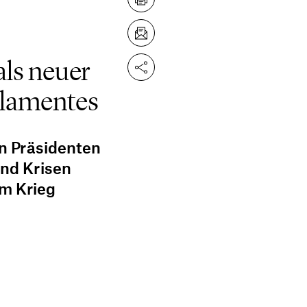
als neuer
rlamentes
n Präsidenten
nd Krisen
em Krieg