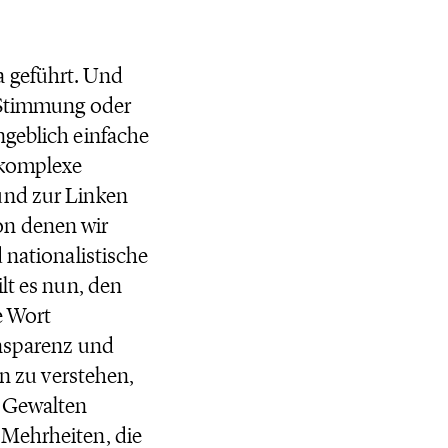
a geführt. Und
e Stimmung oder
ngeblich einfache
 komplexe
und zur Linken
on denen wir
 nationalistische
lt es nun, den
e Wort
ansparenz und
on zu verstehen,
n Gewalten
 Mehrheiten, die