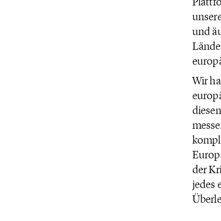
Plattf
unsere
und äu
Länder
europä
Wir ha
europä
diesen
messen
komple
Europa
der Kr
jedes 
Überle