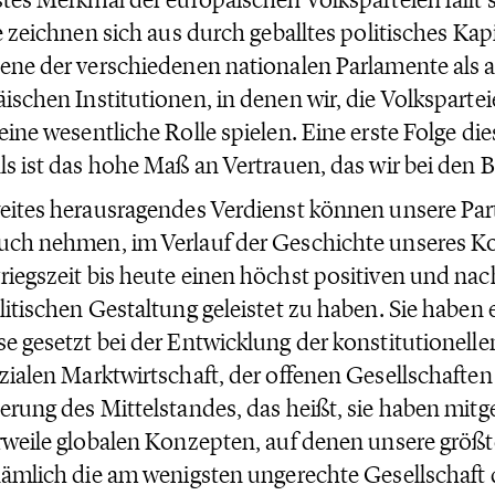
le zeichnen sich aus durch geballtes politisches Kap
ene der verschiedenen nationalen Parlamente als 
ischen Institutionen, in denen wir, die Volkspartei
eine wesentliche Rolle spielen. Eine erste Folge die
ls ist das hohe Maß an Vertrauen, das wir bei den 
eites herausragendes Verdienst können unsere Parte
ch nehmen, im Verlauf der Geschichte unseres Ko
iegszeit bis heute einen höchst positiven und nac
litischen Gestaltung geleistet zu haben. Sie haben
e gesetzt bei der Entwicklung der konstitutionell
zialen Marktwirtschaft, der offenen Gesellschaften
erung des Mittelstandes, das heißt, sie haben mitg
rweile globalen Konzepten, auf denen unsere größ
nämlich die am wenigsten ungerechte Gesellschaft