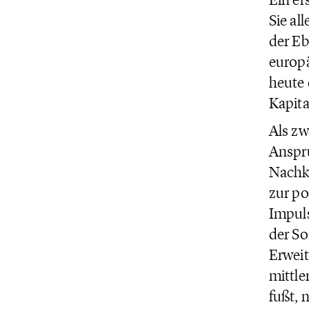
Sie al
der Eb
europä
heute 
Kapita
Als zw
Anspru
Nachkr
zur po
Impuls
der So
Erweit
mittle
fußt, 