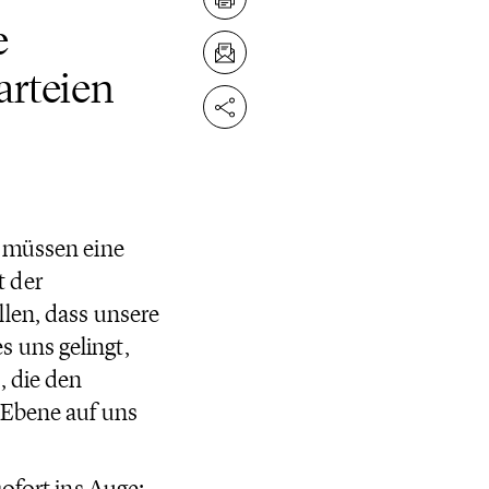
e
arteien
, müssen eine
t der
len, dass unsere
 uns gelingt,
, die den
 Ebene auf uns
ofort ins Auge: