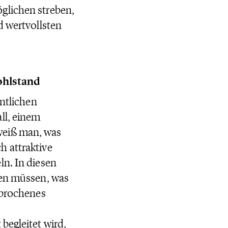
glichen streben,
d wertvollsten
ohlstand
entlichen
ll, einem
weiß man, was
h attraktive
ln. In diesen
ren müssen, was
rbrochenes
begleitet wird,