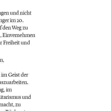
ngen und nicht
nger im 20.
uf den Weg zu
en, Einvernehmen
 Freiheit und
n,
im Geist der
szuarbeiten.
g, im
itarismus und
macht, zu