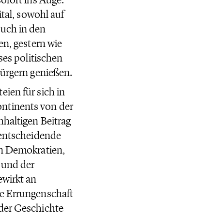
ital, sowohl auf
auch in den
en, gestern wie
ses politischen
Bürgern genießen.
ien für sich in
ntinents von der
hhaltigen Beitrag
 entscheidende
en Demokratien,
 und der
ewirkt an
te Errungenschaft
 der Geschichte