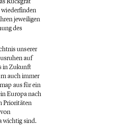
das Rückgrat
lt wiederfinden
hren jeweiligen
chung des
chtnis unserer
ausruhen auf
s in Zukunft
dern auch immer
map aus für ein
 ein Europa nach
 Prioritäten
 von
 wichtig sind.