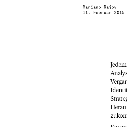
Mariano Rajoy
11. Februar 2015
Jedem 
Analys
Vergan
Identi
Strate
Heraus
zukom
Ein er