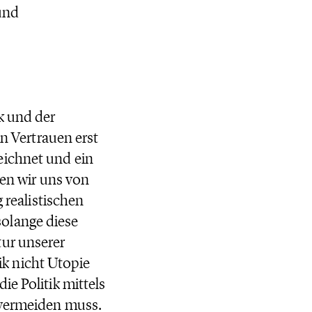
 und
k und der
nn Vertrauen erst
eichnet und ein
ten wir uns von
g realistischen
olange diese
tur unserer
tik nicht Utopie
ie Politik mittels
 vermeiden muss.