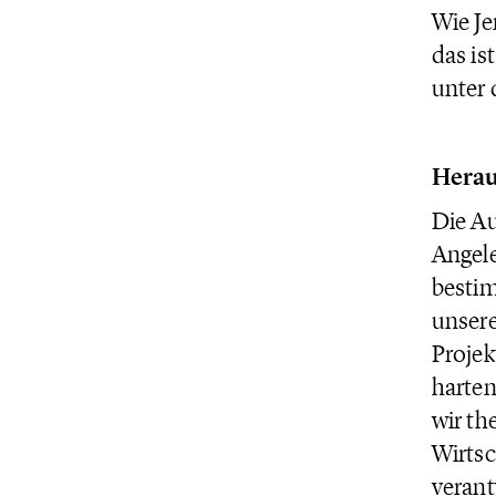
Wie Je
das is
unter
Herau
Die Au
Angele
bestim
unsere
Projek
harten
wir th
Wirtsc
verant