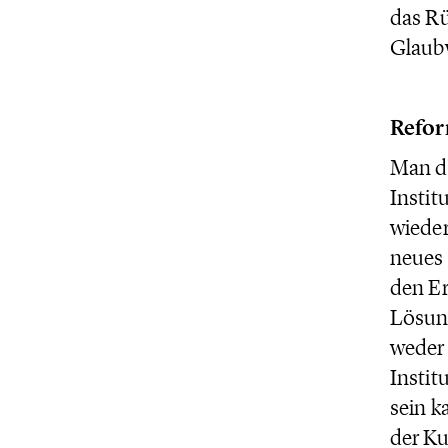
das Rü
Glaubw
Refor
Man da
Instit
wieder
neues 
den Er
Lösung
weder 
Instit
sein k
der Ku