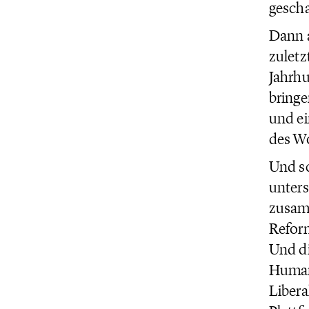
gescha
Dann a
zuletz
Jahrhu
bringe
und ei
des Wo
Und sc
unters
zusam
Refor
Und di
Human
Libera