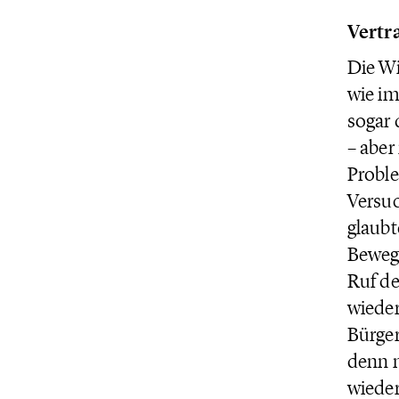
Vertra
Die Wi
wie im
sogar 
– aber
Proble
Versuc
glaubt
Bewegu
Ruf de
wieder
Bürger
denn n
wieder