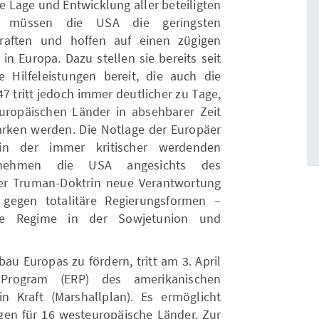
e Lage und Entwicklung aller beteiligten
es müssen die USA die geringsten
kraften und hoffen auf einen zügigen
in Europa. Dazu stellen sie bereits seit
 Hilfeleistungen bereit, die auch die
7 tritt jedoch immer deutlicher zu Tage,
uropäischen Länder in absehbarer Zeit
tarken werden. Die Notlage der Europäer
 in der immer kritischer werdenden
ernehmen die USA angesichts des
er Truman-Doktrin neue Verantwortung
 gegen totalitäre Regierungsformen –
he Regime in der Sowjetunion und
au Europas zu fördern, tritt am 3. April
Program (ERP) des amerikanischen
n Kraft (Marshallplan). Es ermöglicht
gen für 16 westeuropäische Länder. Zur