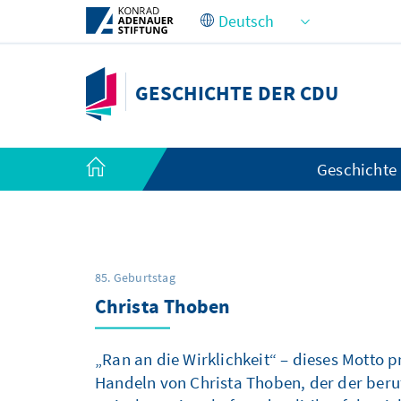
Zum Hauptinhalt springen
GESCHICHTE DER CDU
Geschichte
85. Geburtstag
Christa Thoben
Gründung der Europäischen Volks
Alfred Müller-Armack
Jürgen Rüttgers
„Ran an die Wirklichkeit“ – dieses Motto 
Handeln von Christa Thoben, der der beru