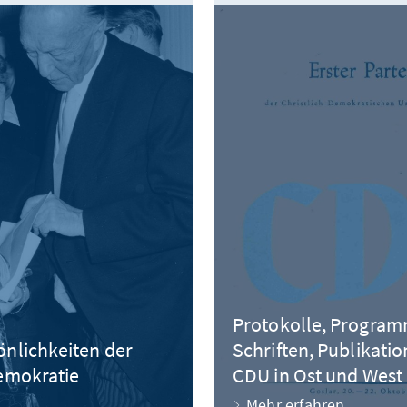
Protokolle, Program
önlichkeiten der
Schriften, Publikati
emokratie
CDU in Ost und West
Mehr erfahren