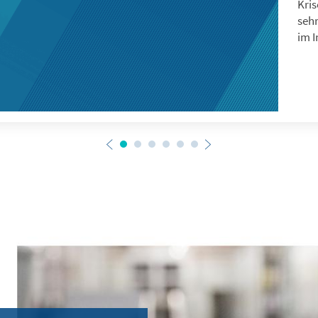
Kris
seh
im I