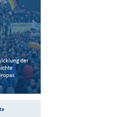
icklung der
ichte
uropas
te