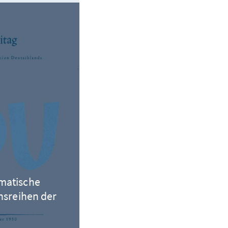
matische
onsreihen der