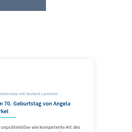
ointerview mit Norbert Lammert
 70. Geburtstag von Angela
kel
e unprätentiöse wie kompetente Art des