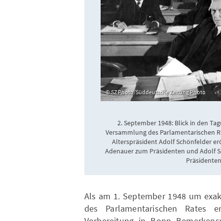
SZ Photo/Süddeutsche Zeitung Photo
2. September 1948: Blick in den T
Versammlung des Parlamentarischen Ra
Alterspräsident A​dolf Schönfelder er
Adenauer zum Präsidenten und​ Adolf 
Präsidente
Als am 1. September 1948 um exakt
des Parlamentarischen Rates er
Vorbereitung in Bonn Bemerkensw