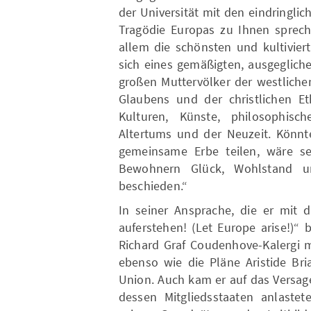
der Universität mit den eindringli
Tragödie Europas zu Ihnen spreche
allem die schönsten und kultivie
sich eines gemäßigten, ausgegliche
großen Muttervölker der westlichen
Glaubens und der christlichen Eth
Kulturen, Künste, philosophis
Altertums und der Neuzeit. Könnte
gemeinsame Erbe teilen, wäre sei
Bewohnern Glück, Wohlstand 
beschieden.“
In seiner Ansprache, die er mit 
auferstehen! (Let Europe arise!)“ 
Richard Graf Coudenhove-Kalergi m
ebenso wie die Pläne Aristide Bri
Union. Auch kam er auf das Versag
dessen Mitgliedsstaaten anlastet