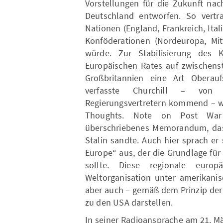
Vorstellungen für die Zukunft nac
Deutschland entworfen. So vertra
Nationen (England, Frankreich, It
Konföderationen (Nordeuropa, Mi
würde. Zur Stabilisierung des 
Europäischen Rates auf zwischenst
Großbritannien eine Art Oberau
verfasste Churchill – von 
Regierungsvertretern kommend – wä
Thoughts. Note on Post War 
überschriebenes Memorandum, das
Stalin sandte. Auch hier sprach er 
Europe“ aus, der die Grundlage für
sollte. Diese regionale europ
Weltorganisation unter amerikani
aber auch – gemäß dem Prinzip der
zu den USA darstellen.
In seiner Radioansprache am 21. Mä