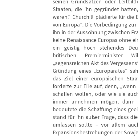
seinen Grundsätzen oder Leitbilde
Staaten, die ihn gegründet hatte
waren.“ Churchill plädierte für die 
von Europa“. Die Vorbedingung zur 
ihn in der Aussöhnung zwischen Fr
keine Renaissance Europas ohne ei
ein geistig hoch stehendes Deut
britischen Premierminister W
„segensreichen Akt des Vergessens
Gründung eines „Europarates“ sah 
das Ziel einer europäischen Staa
forderte zur Eile auf, denn, „wenn
schaffen wollen, oder wie sie au
immer annehmen mögen, dann mü
bedeutete die Schaffung eines gee
stand für ihn außer Frage, dass di
umfassen sollte – vor allem auch
Expansionsbestrebungen der Sowjet