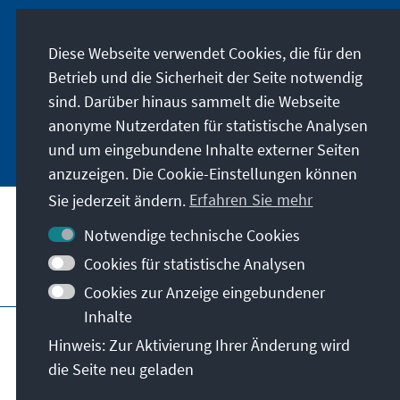
Lassen Sie sich von uns regelmäßig über
Veranstaltungen und Publikationen der
Diese Webseite verwendet Cookies, die für den
KommunalAkademie sowie der Konrad-
Betrieb und die Sicherheit der Seite notwendig
Adenauer-Stiftung informieren.
sind. Darüber hinaus sammelt die Webseite
anonyme Nutzerdaten für statistische Analysen
Jetzt abonnieren
und um eingebundene Inhalte externer Seiten
anzuzeigen. Die Cookie-Einstellungen können
Sie jederzeit ändern.
Erfahren Sie mehr
Kontakt
Notwendige technische Cookies
Cookies für statistische Analysen
Besuchen Sie auch
Cookies zur Anzeige eingebundener
Inhalte
Impressum
Datenschutz
Hinweis: Zur Aktivierung Ihrer Änderung wird
Nutzungsbedingungen
die Seite neu geladen
Erklärung zur Barrierefreiheit
Barriere melden