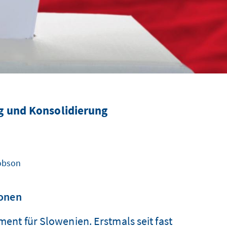
g und Konsolidierung
cobson
ionen
nt für Slowenien. Erstmals seit fast