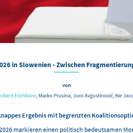
26 in Slowenien - Zwischen Fragmentierun
von
orbert Eschborn
, Marko Prusina, Juro Avgustinović, Kie Ja
knappes Ergebnis mit begrenzten Koalitionsopt
026 markieren einen politisch bedeutsamen Mome