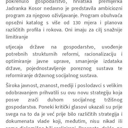
pokrenulo gospodarstvo, hrvatska premijerka
Jadranka Kosor nedavno je predstavila ambiciozni
program za njegovo oživljavanje. Program obuhvaća
opsežni katalog s više od 130 mjera i planova
različitih profila i rokova. Oni imaju za cilj snažnije
limitiranje
utjecaja države na gospodarstvo, uvođenje
potrebnih strukturnih reformi, racionalizaciju i
optimiranje javne uprave, smanjenje izdataka
države, pojednostavljenje poreznog sustava te
reformiranje državnog socijalnog sustava.
Široka javnost, znanost, mediji i poslodavci s velikim
odobravanjem prihvatili su ovu novu strategiju koja
posve zrači duhom socijalnog tržišnog
gospodarstva. Poneki kritički glasovi ukazali su prije
svega na to da je već prije bilo različitih strategija i
dokumenata vlade koji, međutim, nisu nikad ili