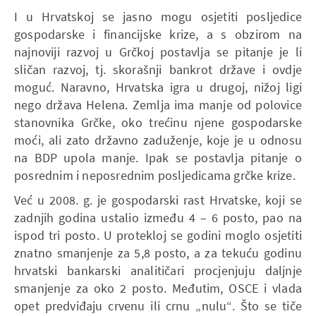
I u Hrvatskoj se jasno mogu osjetiti posljedice
gospodarske i financijske krize, a s obzirom na
najnoviji razvoj u Grčkoj postavlja se pitanje je li
sličan razvoj, tj. skorašnji bankrot države i ovdje
moguć. Naravno, Hrvatska igra u drugoj, nižoj ligi
nego država Helena. Zemlja ima manje od polovice
stanovnika Grčke, oko trećinu njene gospodarske
moći, ali zato državno zaduženje, koje je u odnosu
na BDP upola manje. Ipak se postavlja pitanje o
posrednim i neposrednim posljedicama grčke krize.
Već u 2008. g. je gospodarski rast Hrvatske, koji se
zadnjih godina ustalio između 4 – 6 posto, pao na
ispod tri posto. U protekloj se godini moglo osjetiti
znatno smanjenje za 5,8 posto, a za tekuću godinu
hrvatski bankarski analitičari procjenjuju daljnje
smanjenje za oko 2 posto. Međutim, OSCE i vlada
opet predviđaju crvenu ili crnu „nulu“. Što se tiče