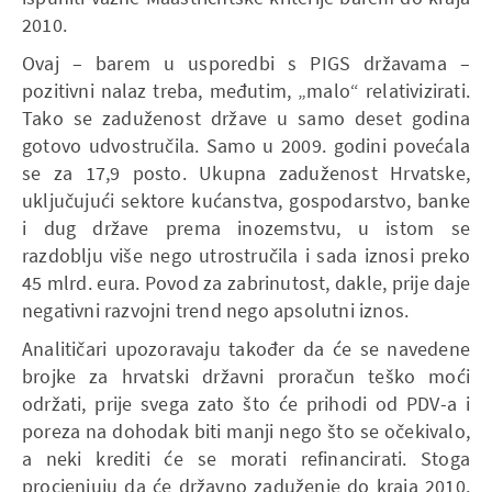
2010.
Ovaj – barem u usporedbi s PIGS državama –
pozitivni nalaz treba, međutim, „malo“ relativizirati.
Tako se zaduženost države u samo deset godina
gotovo udvostručila. Samo u 2009. godini povećala
se za 17,9 posto. Ukupna zaduženost Hrvatske,
uključujući sektore kućanstva, gospodarstvo, banke
i dug države prema inozemstvu, u istom se
razdoblju više nego utrostručila i sada iznosi preko
45 mlrd. eura. Povod za zabrinutost, dakle, prije daje
negativni razvojni trend nego apsolutni iznos.
Analitičari upozoravaju također da će se navedene
brojke za hrvatski državni proračun teško moći
održati, prije svega zato što će prihodi od PDV-a i
poreza na dohodak biti manji nego što se očekivalo,
a neki krediti će se morati refinancirati. Stoga
procjenjuju da će državno zaduženje do kraja 2010.