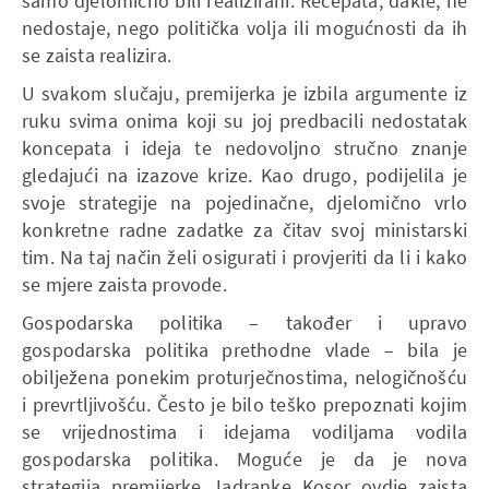
samo djelomično bili realizirani. Recepata, dakle, ne
nedostaje, nego politička volja ili mogućnosti da ih
se zaista realizira.
U svakom slučaju, premijerka je izbila argumente iz
ruku svima onima koji su joj predbacili nedostatak
koncepata i ideja te nedovoljno stručno znanje
gledajući na izazove krize. Kao drugo, podijelila je
svoje strategije na pojedinačne, djelomično vrlo
konkretne radne zadatke za čitav svoj ministarski
tim. Na taj način želi osigurati i provjeriti da li i kako
se mjere zaista provode.
Gospodarska politika – također i upravo
gospodarska politika prethodne vlade – bila je
obilježena ponekim proturječnostima, nelogičnošću
i prevrtljivošću. Često je bilo teško prepoznati kojim
se vrijednostima i idejama vodiljama vodila
gospodarska politika. Moguće je da je nova
strategija premijerke Jadranke Kosor ovdje zaista