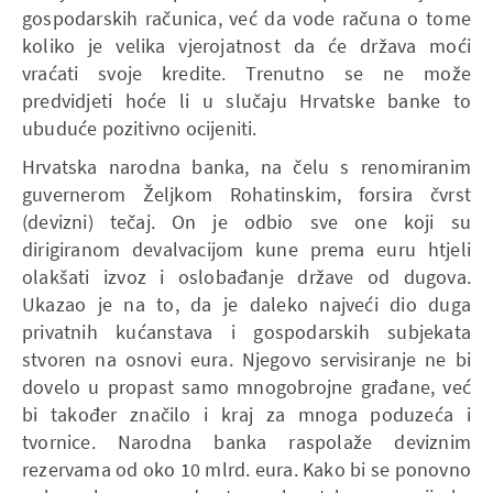
gospodarskih računica, već da vode računa o tome
koliko je velika vjerojatnost da će država moći
vraćati svoje kredite. Trenutno se ne može
predvidjeti hoće li u slučaju Hrvatske banke to
ubuduće pozitivno ocijeniti.
Hrvatska narodna banka, na čelu s renomiranim
guvernerom Željkom Rohatinskim, forsira čvrst
(devizni) tečaj. On je odbio sve one koji su
dirigiranom devalvacijom kune prema euru htjeli
olakšati izvoz i oslobađanje države od dugova.
Ukazao je na to, da je daleko najveći dio duga
privatnih kućanstava i gospodarskih subjekata
stvoren na osnovi eura. Njegovo servisiranje ne bi
dovelo u propast samo mnogobrojne građane, već
bi također značilo i kraj za mnoga poduzeća i
tvornice. Narodna banka raspolaže deviznim
rezervama od oko 10 mlrd. eura. Kako bi se ponovno