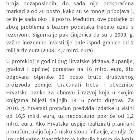
broja nezaposlenih, do sada nije prekoračena
markacija od 20 posto, kako su se mnogi pribojavali,
te ih je sada oko 18 posto. Međutim, ove podatke bi
zbog problema s bazom podataka trebalo uzeti s
rezervom. Sigurna je pak činjenica da su u 2009. g.
važne inozemne investicije pale ispod granice od 2
milijarde eura (2008.: 4,2 mlrd. eura).
U protekloj je godini dug Hrvatske (država, županije,
gradovi i općine) porastao na 16 mlrd. eura, što
odgovara otprilike 36 posto bruto društvenog
proizvoda zemlje. Uračunati treba i obveznice
Hrvatske banke za obnovu i razvoj koja u svojim
knjigama bilježi daljnjih 14-16 posto dugova. Za
2010. g. hrvatski proračun predviđa izdatke u visini
od 16,5 mlrd. eura, uz nedostatno pokriće od 1,2
mlrd. eura. Ako Hrvatska uspije realizirati planirani
proračun, uključujući nisku stopu inflacije, zemlja će
ispuniti važne Maastrichtske kriterije barem do kraja