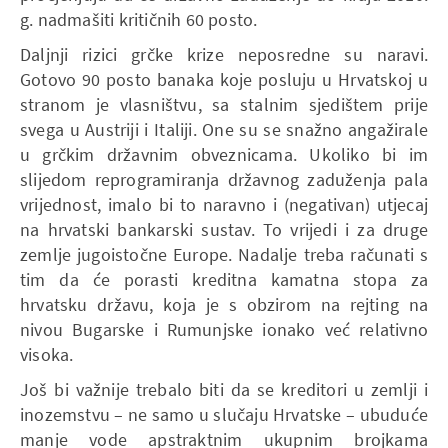
g. nadmašiti kritičnih 60 posto.
Daljnji rizici grčke krize neposredne su naravi.
Gotovo 90 posto banaka koje posluju u Hrvatskoj u
stranom je vlasništvu, sa stalnim sjedištem prije
svega u Austriji i Italiji. One su se snažno angažirale
u grčkim državnim obveznicama. Ukoliko bi im
slijedom reprogramiranja državnog zaduženja pala
vrijednost, imalo bi to naravno i (negativan) utjecaj
na hrvatski bankarski sustav. To vrijedi i za druge
zemlje jugoistočne Europe. Nadalje treba računati s
tim da će porasti kreditna kamatna stopa za
hrvatsku državu, koja je s obzirom na rejting na
nivou Bugarske i Rumunjske ionako već relativno
visoka.
Još bi važnije trebalo biti da se kreditori u zemlji i
inozemstvu – ne samo u slučaju Hrvatske – ubuduće
manje vode apstraktnim ukupnim brojkama