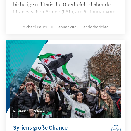
bisherige militärische Oberbefehlshaber der
libanesischen Armee (LAF), am 9. Januar vom
libanesischen Parlament zum 14. Präsidenten
des Landes gewählt. Vorausgegangen waren
Michael Bauer
10. Januar 2025
Länderberichte
intensive internationale
Vermittlungsbemühungen, diplomatischer
Druck sowie innerlibanesische Debatten
darüber, wie und mit wem die über zwei Jahre
andauernde Vakanz im Präsidentenpalast
beendet werden kann. Die Erwartungen an
den neuen Präsidenten sind hoch und die
Herausforderungen, vor denen er und das
Land stehen, groß.
IMAGO / SOPA Images
Syriens große Chance