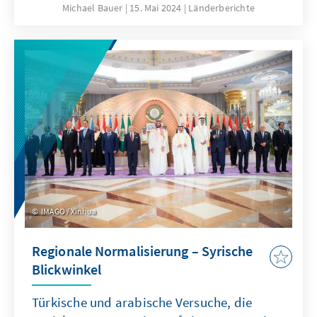
verstärkt auch die Bereiche Sicherheit und
Michael Bauer
15. Mai 2024
Länderberichte
Migrationsmanagement aufgreifen. Da das
Abkommen in Europa und dem Libanon
pauschal als eine Art „Flüchtlingsdeal“
dargestellt wurde, stieß das Hilfspaket in der
aufgeheizten innenpolitischen Stimmung des
Libanons auf Ablehnung. Das Land sieht sich
mit der Präsenz von 1,5 Mio. syrischen
Flüchtlingen selbst überfordert. Es kommt
jetzt auf die konkrete Ausgestaltung der
Zusammenarbeit an.
IMAGO / Xinhua
Regionale Normalisierung – Syrische
Blickwinkel
Türkische und arabische Versuche, die