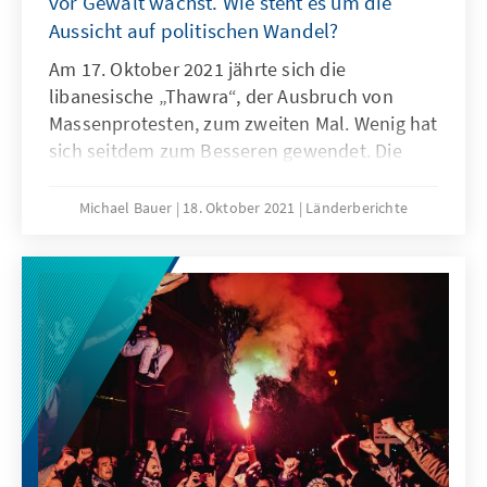
vor Gewalt wächst. Wie steht es um die
Aussicht auf politischen Wandel?
Am 17. Oktober 2021 jährte sich die
libanesische „Thawra“, der Ausbruch von
Massenprotesten, zum zweiten Mal. Wenig hat
sich seitdem zum Besseren gewendet. Die
Hoffnung auf einen grundsätzlichen
politischen Systemwechsel hat sich
Michael Bauer
18. Oktober 2021
Länderberichte
weitgehend zerschlagen. Das Land befindet
sich in einer dramatischen wirtschaftlichen
Krise. Die Eliten, die durch Jahrzehnte
politischen Missmanagements und
Korruption für die Probleme verantwortlich
zeichnen, scheinen nach wie vor fest im Sattel
zu sitzen. Bewaffnete Auseinandersetzungen
am Rande von Protesten in Beirut haben
jüngst in Erinnerung gerufen, wie fragil auch
die Sicherheitslage ist. Nur wenn es der