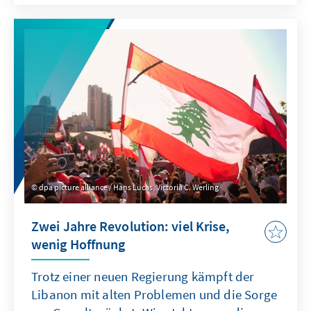
Demobilisierung der sunnitischen Wähler
geführt. Neue sowie etablierte
Oppositionskräfte und unabhängige
Kandidaten gehen indes gestärkt aus den
Wahlen hervor. Nun stellt sich die Frage, ob es
der fragmentierten Opposition gelingt, eine
Allianz zu formen, die personelle und
inhaltliche Alternativen anbietet, ob es zu
einer Art Einheitsregierung kommt oder ob
das Land in einer politischen Paralyse
verharrt.
dpa picture alliance / Hans Lucas, Victoria C. Werling
Zwei Jahre Revolution: viel Krise,
wenig Hoffnung
Trotz einer neuen Regierung kämpft der
Libanon mit alten Problemen und die Sorge