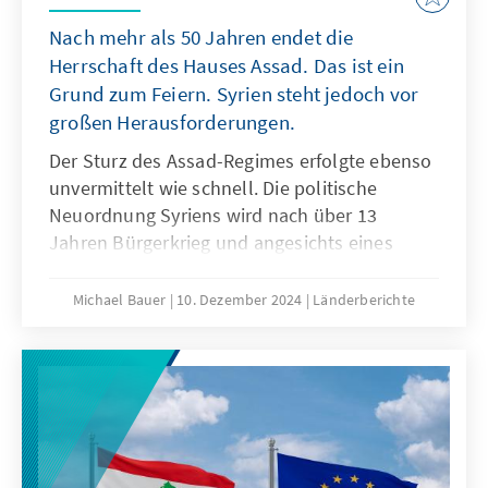
Nach mehr als 50 Jahren endet die
Herrschaft des Hauses Assad. Das ist ein
Grund zum Feiern. Syrien steht jedoch vor
großen Herausforderungen.
Der Sturz des Assad-Regimes erfolgte ebenso
unvermittelt wie schnell. Die politische
Neuordnung Syriens wird nach über 13
Jahren Bürgerkrieg und angesichts eines
komplexen regionalen Umfelds jedoch nicht
einfach. Eine heterogene Allianz teils
Michael Bauer
10. Dezember 2024
Länderberichte
dschihadistischer Rebellen muss den
politischen Übergang gestalten und dabei die
relevanten Stakeholder einbinden. Die
Aufbruchsstimmung im Land ist groß, mischt
sich jedoch mit Sorgen vor Racheakten und
neuen Konflikten.