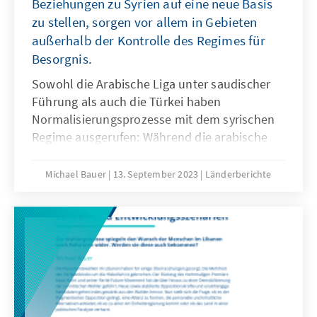
Beziehungen zu Syrien auf eine neue Basis
zu stellen, sorgen vor allem in Gebieten
außerhalb der Kontrolle des Regimes für
Besorgnis.
Sowohl die Arabische Liga unter saudischer
Führung als auch die Türkei haben
Normalisierungsprozesse mit dem syrischen
Regime ausgerufen: Während die arabische
Annäherung im internationalen Kontext große
Aufmerksamkeit erfährt, werden aus
Michael Bauer
13. September 2023
Länderberichte
sicherheitspolitischen Gründen in Syrien
selbst die türkischen Bemühungen genauer
verfolgt. Eine erste Zwischenbilanz zeigt, dass
keine der beiden Initiativen bislang
Fortschritte erzielen konnte, da das Assad
Regime keinerlei Zugeständnisse macht.
Nichtstaatliche Akteure im Norden Syriens
sind dennoch besorgt. Angesichts einer sich