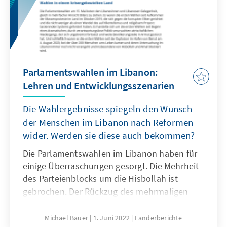
verschärfenden Wirtschaftskrise wächst
zudem die Unruhe auch in Regimegebieten.
Parlamentswahlen im Libanon:
Lehren und Entwicklungsszenarien
Die Wahlergebnisse spiegeln den Wunsch
der Menschen im Libanon nach Reformen
wider. Werden sie diese auch bekommen?
Die Parlamentswahlen im Libanon haben für
einige Überraschungen gesorgt. Die Mehrheit
des Parteienblocks um die Hisbollah ist
gebrochen. Der Rückzug des mehrmaligen
Premiers Saad Hariri und seiner Partei Future
Movement hat darüber hinaus zu einer
Michael Bauer
1. Juni 2022
Länderberichte