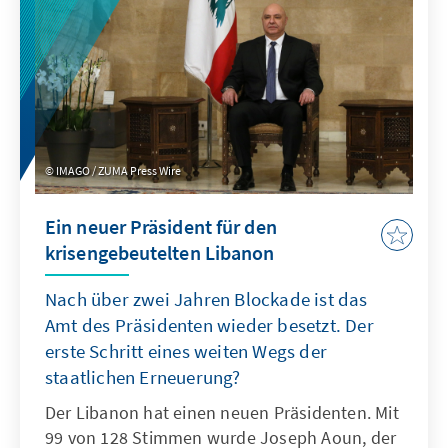
Nawaf Salam und des Präsidenten Joseph
Aoun zu werten. Die Wahlen geben zudem
einen ersten Einblick in die politische
Machtbalance im Land nach dem Krieg
zwischen Israel und Hisbollah und vor den
Parlamentswahlen, die 2026 stattfinden
werden.
IMAGO / ZUMA Press Wire
Ein neuer Präsident für den
krisengebeutelten Libanon
Nach über zwei Jahren Blockade ist das
Amt des Präsidenten wieder besetzt. Der
erste Schritt eines weiten Wegs der
staatlichen Erneuerung?
Der Libanon hat einen neuen Präsidenten. Mit
99 von 128 Stimmen wurde Joseph Aoun, der