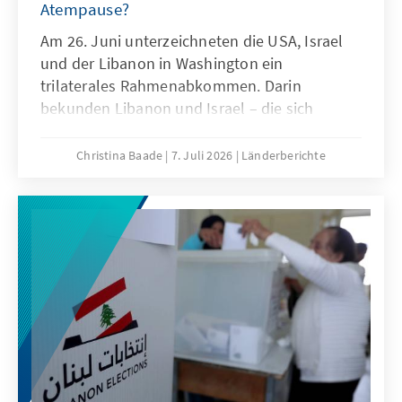
Atempause?
Am 26. Juni unterzeichneten die USA, Israel
und der Libanon in Washington ein
trilaterales Rahmenabkommen. Darin
bekunden Libanon und Israel – die sich
formal weiterhin im Kriegszustand befinden –
ihre Absicht, die Grundlage für einen
Christina Baade
7. Juli 2026
Länderberichte
dauerhaften Frieden, stabile
Sicherheitsverhältnisse und
nachbarschaftliche Beziehungen zu schaffen.
Angesichts der jahrzehntelangen Feindschaft
zwischen beiden Staaten und des
anhaltenden Konflikts zwischen Israel und
der Hisbollah stellt das Abkommen einen
bemerkenswerten Schritt dar. Ob es sich
dabei um den Beginn einer nachhaltigen
Friedensordnung oder lediglich um eine
vorübergehende Beruhigung der Lage