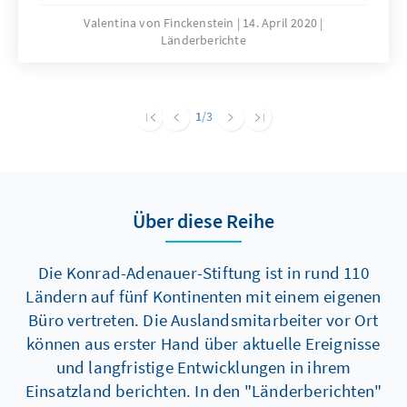
Wirtschaft, ist seit den landesweiten
Valentina von Finckenstein
14. April 2020
Länderberichte
Protesten des 17. Oktobers ins Wanken
geraten. Das krankende Wirtschaftssystem
wurde über die letzten Jahre mit einer
kurzsichtigen Finanz- und Geldpolitik am
1
/3
Leben gehalten. Die Folgen der COVID-19
Ausbreitung werden der desolaten Wirtschaft
einen zusätzlichen Schlag versetzen, dessen
Folgen sich nur erahnen lassen.
Über diese Reihe
Die Konrad-Adenauer-Stiftung ist in rund 110
Ländern auf fünf Kontinenten mit einem eigenen
Büro vertreten. Die Auslandsmitarbeiter vor Ort
können aus erster Hand über aktuelle Ereignisse
und langfristige Entwicklungen in ihrem
Einsatzland berichten. In den "Länderberichten"