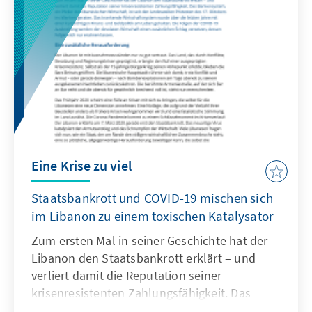
aufzubauen, eher homogen in Bildungsstand
und Herkunft blieben. Zu einer landesweiten
und inklusiven Massenmobilisierung sollte es
im Libanon erst 2019 kommen.
Eine Krise zu viel
Staatsbankrott und COVID-19 mischen sich
im Libanon zu einem toxischen Katalysator
Zum ersten Mal in seiner Geschichte hat der
Libanon den Staatsbankrott erklärt – und
verliert damit die Reputation seiner
krisenresistenten Zahlungsfähigkeit. Das
Bankensystem, ein Pfeiler der libanesischen