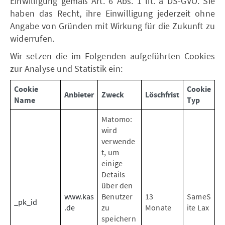
Einwilligung gemäß Art. 6 Abs. 1 lit. a DS-GVO. Sie
haben das Recht, ihre Einwilligung jederzeit ohne
Angabe von Gründen mit Wirkung für die Zukunft zu
widerrufen.
Wir setzen die im Folgenden aufgeführten Cookies
zur Analyse und Statistik ein:
Cookie
Cookie
Anbieter
Zweck
Löschfrist
Name
Typ
Matomo:
wird
verwende
t, um
einige
Details
über den
www.kas
Benutzer
13
SameS
_pk_id
.de
zu
Monate
ite Lax
speichern