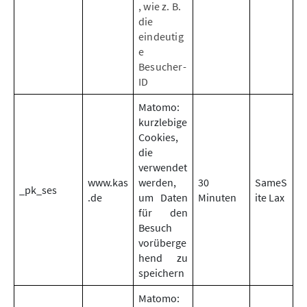
, wie z. B.
die
eindeutig
e
Besucher-
ID
Matomo:
kurzlebige
Cookies,
die
verwendet
www.kas
werden,
30
SameS
_pk_ses
.de
um Daten
Minuten
ite Lax
für den
Besuch
vorüberge
hend zu
speichern
Matomo: