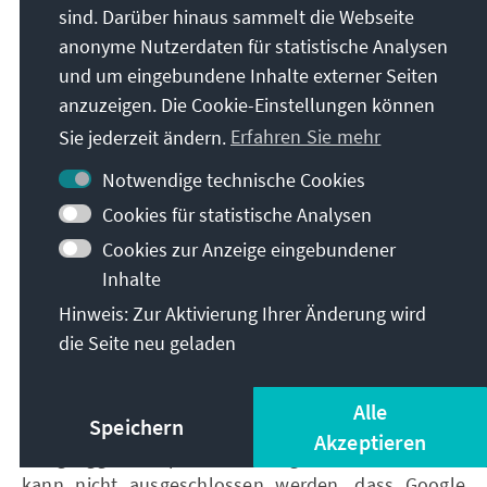
nicht bzw. nicht vollumfänglich nutzen können.
sind. Darüber hinaus sammelt die Webseite
anonyme Nutzerdaten für statistische Analysen
Die Rechtsgrundlage für die Verarbeitung
und um eingebundene Inhalte externer Seiten
personenbezogener Daten unter Verwendung von
anzuzeigen. Die Cookie-Einstellungen können
Cookies zur Nutzungsanalyse ist Ihre Einwilligung
gemäß Art. 6 Abs. 1 lit. a DS-GVO.
Sie jederzeit ändern.
Erfahren Sie mehr
Notwendige technische Cookies
2.3.1 Allgemeine Informationen zur
Cookies für statistische Analysen
Einbindung von Google-Diensten
Cookies zur Anzeige eingebundener
Inhalte
Um unsere Webseite stetig zu verbessern und Ihnen
Hinweis: Zur Aktivierung Ihrer Änderung wird
das bestmögliche Nutzungserlebnis auf unseren
die Seite neu geladen
Webseiten zu ermöglichen, nutzen wir dafür die
Dienste des Anbieters Google Ireland Limited,
Gordon House, Barrow Street, Dublin 4, Irland
Alle
Speichern
(„Google“). Im Rahmen der Dienste verarbeitet
Akzeptieren
Google ggfs. Ihre personenbezogenen Daten. Hierbei
kann nicht ausgeschlossen werden, dass Google