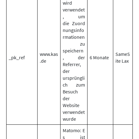
wird
verwendet
, um
die Zuord
nungsinfo
rmationen
zu
speichern
www.kas
SameS
_pk_ref
, der
6 Monate
.de
ite Lax
Referrer,
der
ursprüngli
ch zum
Besuch
der
Website
verwendet
wurde
Matomo: E
s ist