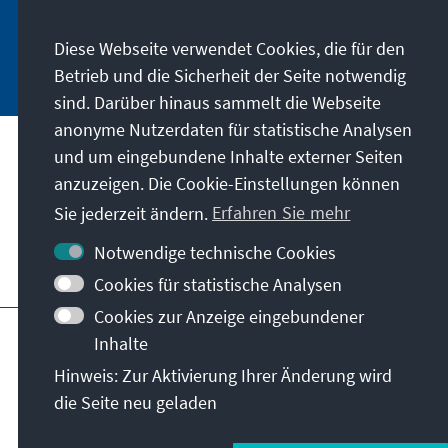
informieren.
Diese Webseite verwendet Cookies, die für den
Jetzt abonnieren
Betrieb und die Sicherheit der Seite notwendig
sind. Darüber hinaus sammelt die Webseite
anonyme Nutzerdaten für statistische Analysen
und um eingebundene Inhalte externer Seiten
Anschrift
anzuzeigen. Die Cookie-Einstellungen können
Sie jederzeit ändern.
Erfahren Sie mehr
Kontakt
Notwendige technische Cookies
Besuchen Sie auch
Cookies für statistische Analysen
Cookies zur Anzeige eingebundener
Hauptseite der KAS
Impressum
Datenschutz
Inhalte
Nutzungsbedingungen
Hinweis: Zur Aktivierung Ihrer Änderung wird
Erklärung zur Barrierefreiheit
Barriere melden
die Seite neu geladen
Allg. Geschäftsbedingungen
© Konrad-Adenauer-Stiftung e.V. 2026