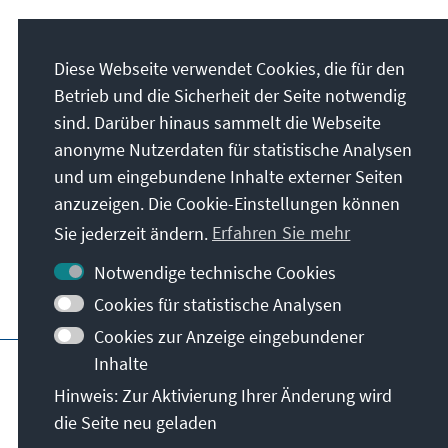
Anschrift
Diese Webseite verwendet Cookies, die für den
Konrad-Adenauer-Stiftung e.V.
Betrieb und die Sicherheit der Seite notwendig
Politisches Bildungsforum Niedersachsen
sind. Darüber hinaus sammelt die Webseite
Leinstraße 8
anonyme Nutzerdaten für statistische Analysen
30159
Hannover
und um eingebundene Inhalte externer Seiten
Deutschland
anzuzeigen. Die Cookie-Einstellungen können
Sie jederzeit ändern.
Erfahren Sie mehr
Notwendige technische Cookies
Cookies für statistische Analysen
Cookies zur Anzeige eingebundener
Hauptseite der KAS
Impressum
Datensc
Inhalte
Allg. Geschäftsbedingungen
Hinweis: Zur Aktivierung Ihrer Änderung wird
die Seite neu geladen