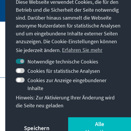
Diese Webseite verwendet Cookies, die für den
Jetzt abonnieren
Betrieb und die Sicherheit der Seite notwendig
sind. Darüber hinaus sammelt die Webseite
anonyme Nutzerdaten für statistische Analysen
und um eingebundene Inhalte externer Seiten
Anschrift
anzuzeigen. Die Cookie-Einstellungen können
Sie jederzeit ändern.
Erfahren Sie mehr
Kontakt
Notwendige technische Cookies
Besuchen Sie auch
Cookies für statistische Analysen
Cookies zur Anzeige eingebundener
Hauptseite der KAS
Impressum
Datenschutz
Inhalte
Nutzungsbedingungen
Hinweis: Zur Aktivierung Ihrer Änderung wird
Erklärung zur Barrierefreiheit
Barriere melden
die Seite neu geladen
Allg. Geschäftsbedingungen
© Konrad-Adenauer-Stiftung e.V. 2026
Alle
Speichern