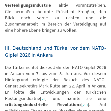
Verteidigungsindustrie
aktiv voranzutreiben.
Gleichermaßen betonte Präsident Erdoğan, den
Blick nach vorne zu richten und die
Zusammenarbeit im Bereich der Verteidigung auf
eine höhere Ebene bringen zu wollen.
III. Deutschland und Türkei vor dem NATO-
Gipfel 2026 in Ankara
Die Türkei richtet dieses Jahr den NATO-Gipfel 2026
in Ankara vom 7. bis zum 8. Juli aus. Vor diesem
Hintergrund erfolgte der Besuch des NATO-
Generalsekretärs Mark Rutte am 22. April in Ankara.
Er lobte die Entwicklungen der türkischen
Rüstungsindustrie[
vii
] und nannte sie eine
«
rüstungsindustrielle Revolution
»[
viii
]. Auf
militärischer Ebene gab es überdies einen deutsch-